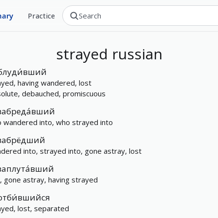
nary
Practice
strayed
russian
блуди́вший
ayed, having wandered, lost
solute, debauched, promiscuous
забреда́вший
 wandered into, who strayed into
забрёдший
dered into, strayed into, gone astray, lost
заплута́вший
t, gone astray, having strayed
отби́вшийся
ayed, lost, separated