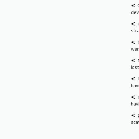
dev
str
wan
los
hav
hav
sca