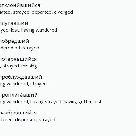
отклони́вшийся
iated, strayed, departed, diverged
плута́вший
ayed, lost, having wandered
побрёдший
dered off, strayed
потеря́вшийся
t, strayed, missing
проблужда́вший
ing wandered, strayed
проплута́вший
ing wandered, having strayed, having gotten lost
разбрёдшийся
ttered, dispersed, strayed