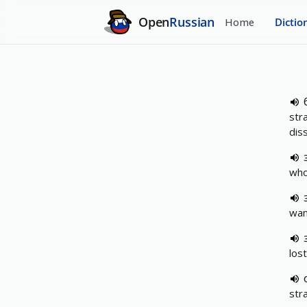
Open
Russian
Home
Dictio
str
dis
who
wan
los
str