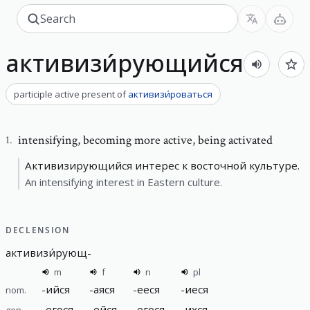
активизи́рующийся
participle active present
of
активизи́роваться
intensifying
,
becoming more active, being activated
1
.
Активизирующийся интерес к восточной культуре.
An intensifying interest in Eastern culture.
DECLENSION
активизи́рующ
-
m
f
n
pl
-
ийся
-
аяся
-
ееся
-
иеся
nom.
-
егося
-
ейся
-
егося
-
ихся
gen.