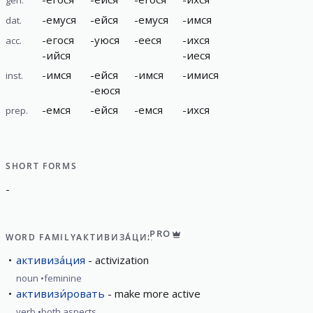
-
емуся
-
ейся
-
емуся
-
имся
dat.
-
егося
-
уюся
-
ееся
-
ихся
acc.
-
ийся
-
иеся
-
имся
-
ейся
-
имся
-
имися
inst.
-
еюся
-
емся
-
ейся
-
емся
-
ихся
prep.
SHORT FORMS
-
PRO
WORD FAMILY
АКТИВИЗА́ЦИЯ
активиза́ция
activization
noun
feminine
активизи́ровать
make more active
verb
both aspects