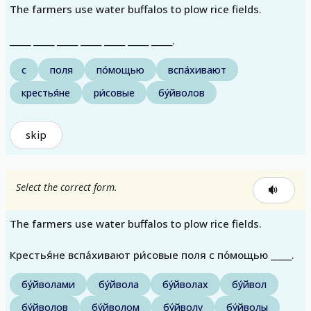
The farmers use water buffalos to plow rice fields.
_____ _____ _____ _____ _____ _____ _____.
с
поля
по́мощью
вспа́хивают
крестья́не
ри́совые
бу́йволов
skip
Select the correct form.
The farmers use water buffalos to plow rice fields.
Крестья́не вспа́хивают ри́совые поля с по́мощью _____.
бу́йволами
бу́йвола
бу́йволах
бу́йвол
бу́йволов
бу́йволом
бу́йволу
бу́йволы