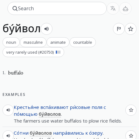
бу́йвол
noun
masculine
animate
countable
very rarely used
(#
20750
)
buffalo
1
.
EXAMPLES
Крестья́не
вспа́хивают
ри́совые
поля
с
по́мощью
бу́йволов
.
The farmers use water buffalos to plow rice fields.
Со́тни
бу́йволов
напра́вились
к
о́зеру
.