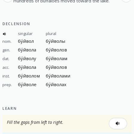
Hundreds of buffaloes moved toward the lake.
DECLENSION
singular
plural
бу́йвол
бу́йволы
nom.
бу́йвола
бу́йволов
gen.
бу́йволу
бу́йволам
dat.
бу́йвола
бу́йволов
acc.
бу́йволом
бу́йволами
inst.
бу́йволе
бу́йволах
prep.
LEARN
Fill the gaps from left to right.