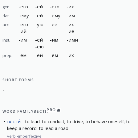
-
его
-
ей
-
его
-
их
gen.
-
ему
-
ей
-
ему
-
им
dat.
-
его
-
ую
-
ее
-
их
acc.
-
ий
-
ие
-
им
-
ей
-
им
-
ими
inst.
-
ею
-
ем
-
ей
-
ем
-
их
prep.
SHORT FORMS
-
PRO
WORD FAMILY
ВЕСТИ́
вести́
to lead; to conduct; to drive; to behave oneself; to
keep a record; to lead a road
verb
imperfective