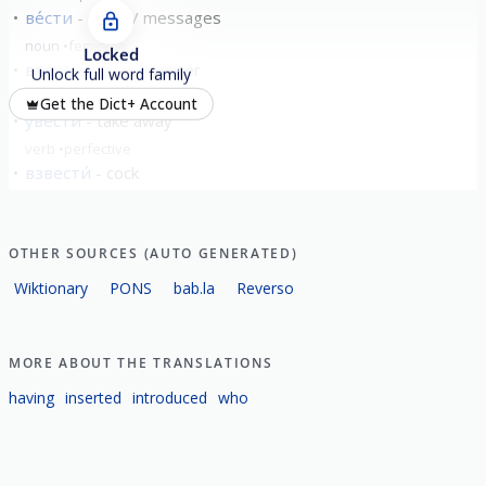
ве́сти
news / messages
noun
feminine
Locked
ввести́
bring in; enter
Unlock full word family
verb
perfective
Get the Dict+ Account
увести́
take away
verb
perfective
взвести́
cock
verb
perfective
show all
OTHER SOURCES (AUTO GENERATED)
Wiktionary
PONS
bab.la
Reverso
MORE ABOUT THE TRANSLATIONS
having
inserted
introduced
who