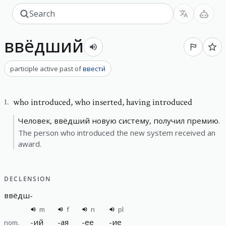
ввёдший
participle active past
of
ввести́
who introduced
,
who inserted, having introduced
1
.
Человек, ввёдший новую систему, получил премию.
The person who introduced the new system received an
award.
DECLENSION
ввёдш
-
m
f
n
pl
-
ий
-
ая
-
ее
-
ие
nom.