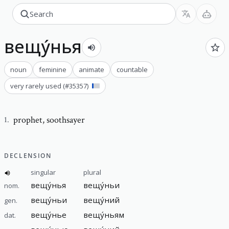
вещу́нья
noun
feminine
animate
countable
very rarely used
(#
35357
)
prophet
,
soothsayer
1
.
DECLENSION
singular
plural
вещу́нья
вещу́ньи
nom.
вещу́ньи
вещу́ний
gen.
вещу́нье
вещу́ньям
dat.