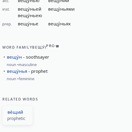
вещу́нью
вещу́ний
acc.
вещу́ньей
вещу́ньями
inst.
вещу́ньею
вещу́нье
вещу́ньях
prep.
PRO
WORD FAMILY
ВЕЩУ́Н
вещу́н
soothsayer
noun
masculine
вещу́нья
prophet
noun
feminine
RELATED WORDS
ве́щий
prophetic