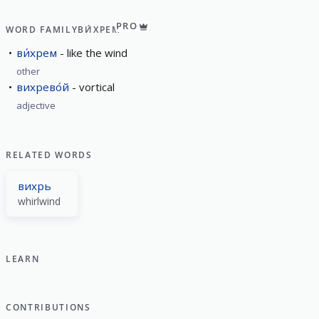
PRO
WORD FAMILY
ВИ́ХРЕМ
ви́хрем
like the wind
other
вихрево́й
vortical
adjective
RELATED WORDS
вихрь
whirlwind
LEARN
CONTRIBUTIONS