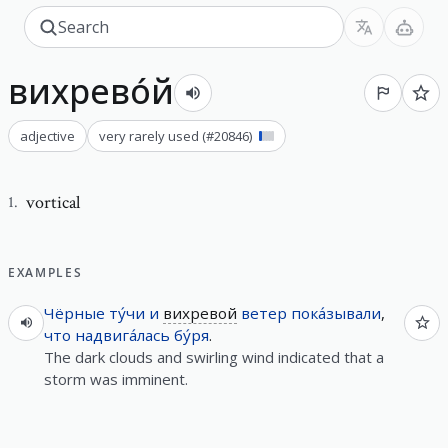
вихрево́й
adjective
very rarely used
(#
20846
)
vortical
1
.
EXAMPLES
Чёрные
ту́чи
и
вихревой
ветер
пока́зывали
,
что
надвига́лась
бу́ря
.
The dark clouds and swirling wind indicated that a
storm was imminent.