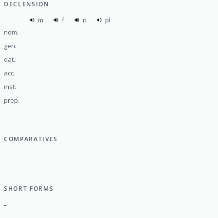
DECLENSION
m
f
n
pl
nom.
gen.
dat.
acc.
inst.
prep.
COMPARATIVES
-
SHORT FORMS
-