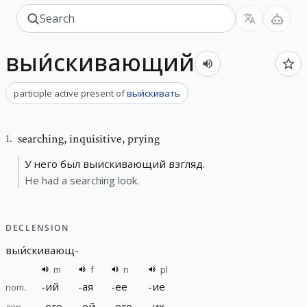
выи́скивающий
participle active present
of
выи́скивать
searching
,
inquisitive, prying
1
.
У него был выискивающий взгляд.
He had a searching look.
DECLENSION
выи́скивающ
-
m
f
n
pl
-
ий
-
ая
-
ее
-
ие
nom.
-
его
-
ей
-
его
-
их
gen.