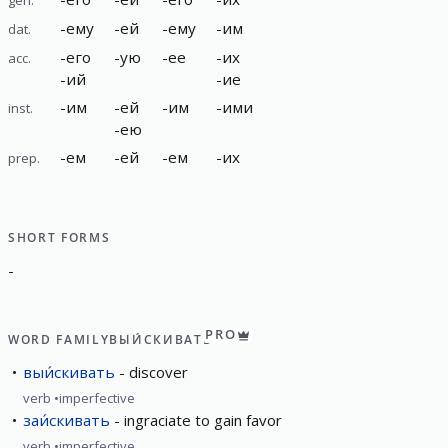
-
ему
-
ей
-
ему
-
им
dat.
-
его
-
ую
-
ее
-
их
acc.
-
ий
-
ие
-
им
-
ей
-
им
-
ими
inst.
-
ею
-
ем
-
ей
-
ем
-
их
prep.
SHORT FORMS
-
PRO
WORD FAMILY
ВЫИ́СКИВАТЬ
выи́скивать
discover
verb
imperfective
заи́скивать
ingraciate to gain favor
verb
imperfective