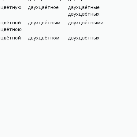
хцве́тную
двухцве́тное
двухцве́тные
двухцве́тных
цве́тной
двухцве́тным
двухцве́тными
хцве́тною
цве́тной
двухцве́тном
двухцве́тных