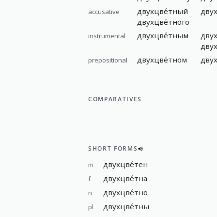
двухцве́тный
дву
accusative
двухцве́тного
двухцве́тным
двух
instrumental
дву
двухцве́тном
двух
prepositional
COMPARATIVES
-
SHORT FORMS
двухцве́тен
m
двухцве́тна
f
двухцве́тно
n
двухцве́тны
pl