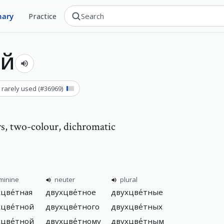
nary
Practice
ый
 rarely used
(#
36969
)
rs, two-colour, dichromatic
minine
neuter
plural
цве́тная
двухцве́тное
двухцве́тные
цве́тной
двухцве́тного
двухцве́тных
цве́тной
двухцве́тному
двухцве́тным