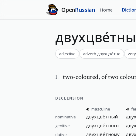
Open
Russian
Home
Dictio
двухцве́тн
adjective
adverb
двухцве́тно
very
two-coloured
,
of two colou
1
.
DECLENSION
masculine
fe
двухцве́тный
двух
nominative
двухцве́тного
двух
genitive
двухцве́тному
двух
dative