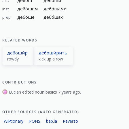
дебо́ш
дебо́ши
acc.
дебо́шем
дебо́шами
inst.
дебо́ше
дебо́шах
prep.
RELATED WORDS
дебоши́р
дебоши́рить
rowdy
kick up a row
CONTRIBUTIONS
Lucian edited noun basics 7 years ago.
OTHER SOURCES (AUTO GENERATED)
Wiktionary
PONS
bab.la
Reverso