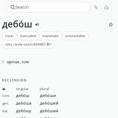
дебо́ш
noun
masculine
inanimate
uncountable
very rarely used
(#
36981
)
uproar
,
row
1
.
DECLENSION
singular
plural
дебо́ш
дебо́ши
nom.
дебо́ша
дебо́шей
gen.
дебо́шу
дебо́шам
dat.