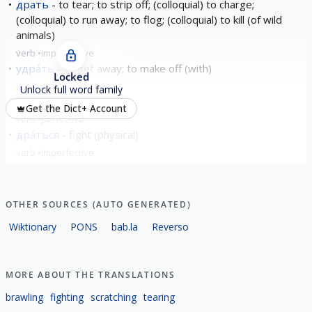
драть
to tear; to strip off; (colloquial) to charge;
(colloquial) to run away; to flog; (colloquial) to kill (of wild
animals)
verb
imperfective
удра́ть
to get away; to make off (with)
Locked
verb
perfective
Unlock full word family
вы́драть
to tear out
Get the Dict+ Account
verb
perfective
дра́ться
fight (physical)
verb
imperfective
задра́ть
to maul
verb
perfective
OTHER SOURCES (AUTO GENERATED)
show all
Wiktionary
PONS
bab.la
Reverso
MORE ABOUT THE TRANSLATIONS
brawling
fighting
scratching
tearing