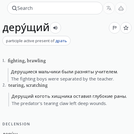
деру́щий
participle active present
of
драть
fighting
,
brawling
1
.
Дерущиеся мальчики были разняты учителем.
The fighting boys were separated by the teacher.
tearing
,
scratching
2
.
Дерущий коготь хищника оставил глубокие раны.
The predator's tearing claw left deep wounds.
DECLENSION
деру́щ
-