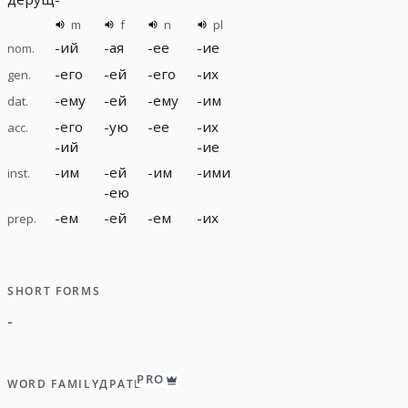
m
f
n
pl
-
ий
-
ая
-
ее
-
ие
nom.
-
его
-
ей
-
его
-
их
gen.
-
ему
-
ей
-
ему
-
им
dat.
-
его
-
ую
-
ее
-
их
acc.
-
ий
-
ие
-
им
-
ей
-
им
-
ими
inst.
-
ею
-
ем
-
ей
-
ем
-
их
prep.
SHORT FORMS
-
PRO
WORD FAMILY
ДРАТЬ