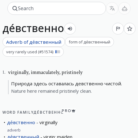
де́вственно
Adverb of
де́вственный
form of
де́вственный
very rarely used
(#
51574
)
virginally
,
immaculately, pristinely
1
.
Природа здесь оставалась девственно чистой.
Nature here remained pristinely clean.
PRO
WORD FAMILY
ДЕ́ВСТВЕННО
де́вственно
virginally
adverb
де́вственный
virgin; maiden