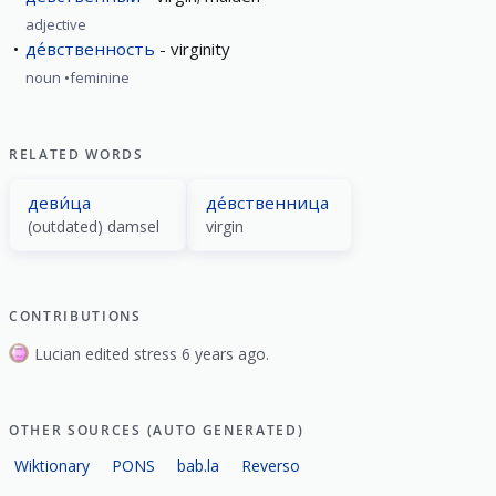
adjective
де́вственность
virginity
noun
feminine
RELATED WORDS
деви́ца
де́вственница
(outdated) damsel
virgin
CONTRIBUTIONS
Lucian edited stress 6 years ago.
OTHER SOURCES (AUTO GENERATED)
Wiktionary
PONS
bab.la
Reverso