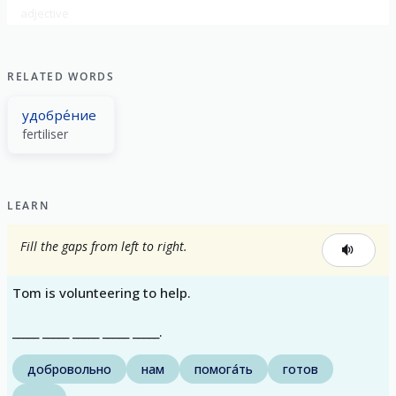
adjective
RELATED WORDS
удобре́ние
fertiliser
LEARN
Fill the gaps from left to right.
Tom is volunteering to help.
_____ _____ _____ _____ _____.
добровольно
нам
помога́ть
готов