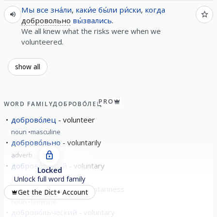
Мы
все
зна́ли
,
каки́е
бы́ли
ри́ски
,
когда
добровольно
вы́звались
.
We all knew what the risks were when we
volunteered.
show all
PRO
WORD FAMILY
ДОБРОВО́ЛЕЦ
доброво́лец
volunteer
noun
masculine
доброво́льно
voluntarily
adverb
доброво́льный
voluntary
Locked
adjective
Unlock full word family
доброво́льность
voluntariness
Get the Dict+ Account
noun
feminine
доброво́льческий
voluntary