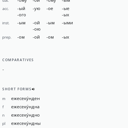
dat.
-
ый
-
ую
-
ое
-
ые
acc.
-
ого
-
ых
-
ым
-
ой
-
ым
-
ыми
inst.
-
ою
-
ом
-
ой
-
ом
-
ых
prep.
COMPARATIVES
-
SHORT FORMS
ежесеку́нден
m
ежесеку́ндна
f
ежесеку́ндно
n
ежесеку́ндны
pl