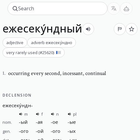
ежесеку́ндный
adjective
adverb
ежесеку́ндно
very rarely used
(#
25620
)
occurring every second
,
incessant, continual
1
.
DECLENSION
ежесеку́ндн
-
m
f
n
pl
-
ый
-
ая
-
ое
-
ые
nom.
-
ого
-
ой
-
ого
-
ых
gen.
-
ому
-
ой
-
ому
-
ым