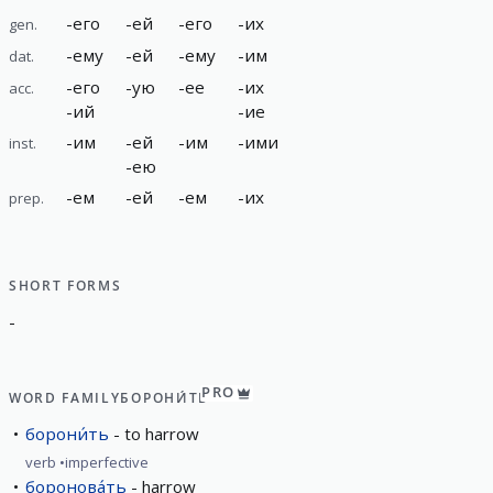
-
его
-
ей
-
его
-
их
gen.
-
ему
-
ей
-
ему
-
им
dat.
-
его
-
ую
-
ее
-
их
acc.
-
ий
-
ие
-
им
-
ей
-
им
-
ими
inst.
-
ею
-
ем
-
ей
-
ем
-
их
prep.
SHORT FORMS
-
PRO
WORD FAMILY
БОРОНИ́ТЬ
борони́ть
to harrow
verb
imperfective
боронова́ть
harrow