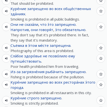
That should be prohibited.
Куре́ние
запрещено
во
всех
обще́ственных
зда́ниях
.
Smoking is prohibited in all public buildings.
Они
не
сказа́ли
,
что
э́то
запрещено
.
Напротив
,
они
говоря́т
,
э́то
обязательно
.
They don't say that it's prohibited there. In fact,
they say that it's mandatory.
Съёмка
в
э́том
ме́сте
запрещена
.
Photography of this area is prohibited.
Сла́бое
здоро́вье
не
позво́лило
ему
путеше́ствовать
.
Poor health prohibited him from traveling.
Из-за
загрязне́ния
рыба́чить
запрещено
.
Fishing is prohibited because of the pollution.
Куре́ние
запрещено
во
всех
рестора́нах
э́того
города
.
Smoking is prohibited in all restaurants in this city.
Куре́ние
строго
запрещено
.
Smoking is strictly prohibited.