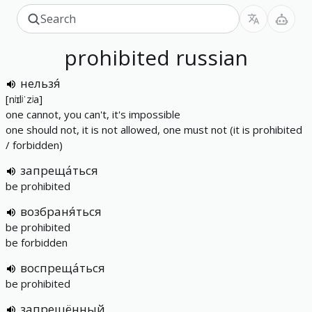
prohibited
russian
нельзя́
[nʲɪlʲˈzʲa]
one cannot, you can't, it's impossible
one should not, it is not allowed, one must not (it is prohibited
/ forbidden)
запреща́ться
be prohibited
возбраня́ться
be prohibited
be forbidden
воспреща́ться
be prohibited
запрещённый