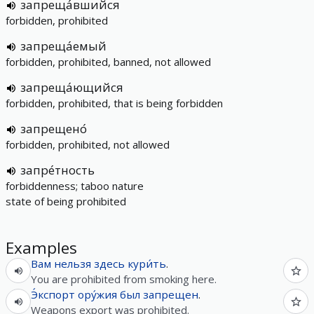
запреща́вшийся
forbidden, prohibited
запреща́емый
forbidden, prohibited, banned, not allowed
запреща́ющийся
forbidden, prohibited, that is being forbidden
запрещено́
forbidden, prohibited, not allowed
запре́тность
forbiddenness; taboo nature
state of being prohibited
Examples
Вам
нельзя
здесь
кури́ть
.
You are prohibited from smoking here.
Э́кспорт
ору́жия
был
запрещен
.
Weapons export was prohibited.