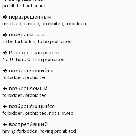
prohibited or banned
неразрешённый
unsolved, banned, prohibited, forbidden
возбрани́ться
to be forbidden, to be prohibited
Разворо́т запрещён
No U-Turn, U-Turn prohibited
возбраня́вшийся
forbidden, prohibited
возбраня́емый
forbidden, prohibited
возбраня́ющийся
forbidden, prohibited, not allowed
воспрети́вший
having forbidden, having prohibited