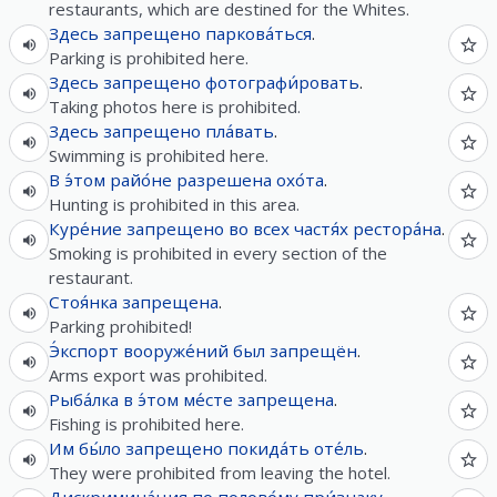
restaurants, which are destined for the Whites.
Здесь
запрещено
паркова́ться
.
Parking is prohibited here.
Здесь
запрещено
фотографи́ровать
.
Taking photos here is prohibited.
Здесь
запрещено
пла́вать
.
Swimming is prohibited here.
В
э́том
райо́не
разрешена
охо́та
.
Hunting is prohibited in this area.
Куре́ние
запрещено
во
всех
частя́х
рестора́на
.
Smoking is prohibited in every section of the
restaurant.
Стоя́нка
запрещена
.
Parking prohibited!
Э́кспорт
вооруже́ний
был
запрещён
.
Arms export was prohibited.
Рыба́лка
в
э́том
ме́сте
запрещена
.
Fishing is prohibited here.
Им
бы́ло
запрещено
покида́ть
оте́ль
.
They were prohibited from leaving the hotel.