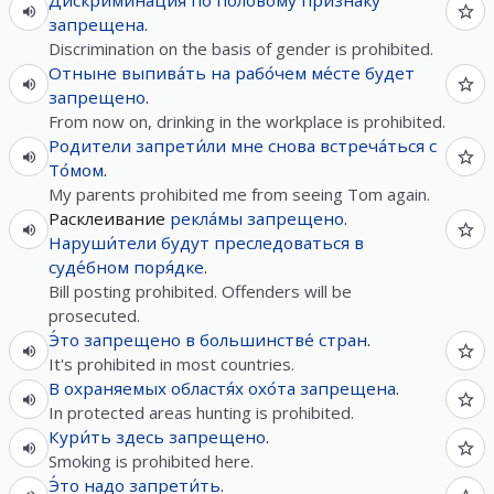
Дискримина́ция
по
полово́му
при́знаку
запрещена
.
Discrimination on the basis of gender is prohibited.
Отныне
выпива́ть
на
рабо́чем
ме́сте
будет
запрещено
.
From now on, drinking in the workplace is prohibited.
Родители
запрети́ли
мне
снова
встреча́ться
с
То́мом
.
My parents prohibited me from seeing Tom again.
Расклеивание
рекла́мы
запрещено
.
Наруши́тели
будут
преследоваться
в
суде́бном
поря́дке
.
Bill posting prohibited. Offenders will be
prosecuted.
Э́то
запрещено
в
большинстве́
стран
.
It's prohibited in most countries.
В
охраняемых
областя́х
охо́та
запрещена
.
In protected areas hunting is prohibited.
Кури́ть
здесь
запрещено
.
Smoking is prohibited here.
Э́то
надо
запрети́ть
.