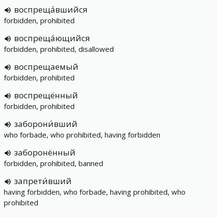
воспреща́вшийся
forbidden, prohibited
воспреща́ющийся
forbidden, prohibited, disallowed
воспрещаемый
forbidden, prohibited
воспрещённый
forbidden, prohibited
заборони́вший
who forbade, who prohibited, having forbidden
заборонённый
forbidden, prohibited, banned
запрети́вший
having forbidden, who forbade, having prohibited, who
prohibited