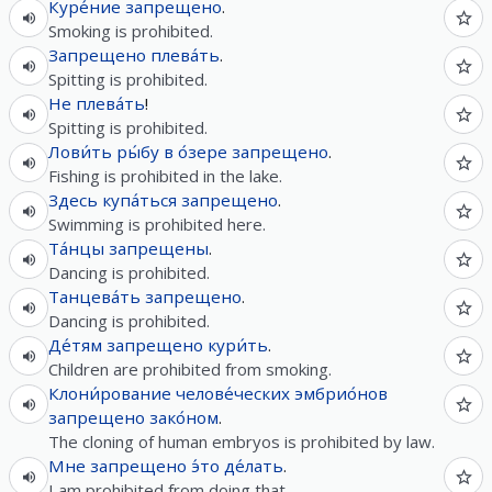
Куре́ние
запрещено
.
Smoking is prohibited.
Запрещено
плева́ть
.
Spitting is prohibited.
Не
плева́ть
!
Spitting is prohibited.
Лови́ть
ры́бу
в
о́зере
запрещено
.
Fishing is prohibited in the lake.
Здесь
купа́ться
запрещено
.
Swimming is prohibited here.
Та́нцы
запрещены
.
Dancing is prohibited.
Танцева́ть
запрещено
.
Dancing is prohibited.
Де́тям
запрещено
кури́ть
.
Children are prohibited from smoking.
Клони́рование
челове́ческих
эмбрио́нов
запрещено
зако́ном
.
The cloning of human embryos is prohibited by law.
Мне
запрещено
э́то
де́лать
.
I am prohibited from doing that.