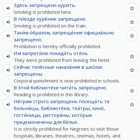
Здесь
запрещено
кури́ть
.
Smoking is prohibited here.
В
по́езде
куре́ние
запрещено
.
Smoking is prohibited on the train.
Таки́м о́бразом
,
запреще́ние
официа́льно
запрещено
.
Prohibition is hereby officially prohibited.
Им
запрети́ли
покида́ть
оте́ль
.
They were prohibited from leaving the hotel.
Сейчас
теле́сные
наказа́ния
в
шко́лах
запрещены
.
Corporal punishment is now prohibited in schools.
В
э́той
библиоте́ке
чита́ть
запрещено
.
Reading is prohibited in this library.
Не́грам
строго
запрещено
посеща́ть
те
больни́цы
,
библиоте́ки
,
теа́тры
,
кино́
,
гости́ницы
,
рестора́ны
,
кото́рые
предназначены
для
бе́лых
.
It is strictly prohibited for Negroes to visit those
hospitals, libraries, theatres, cinemas, hotels, and