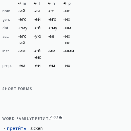
m
f
n
pl
-
ий
-
ая
-
ее
-
ие
nom.
-
его
-
ей
-
его
-
их
gen.
-
ему
-
ей
-
ему
-
им
dat.
-
его
-
ую
-
ее
-
их
acc.
-
ий
-
ие
-
им
-
ей
-
им
-
ими
inst.
-
ею
-
ем
-
ей
-
ем
-
их
prep.
SHORT FORMS
-
PRO
WORD FAMILY
ПРЕТИ́ТЬ
прети́ть
sicken