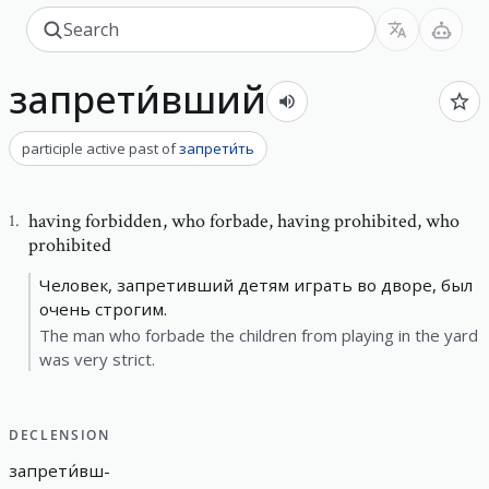
запрети́вший
participle active past
of
запрети́ть
having forbidden
,
who forbade, having prohibited, who
1
.
prohibited
Человек, запретивший детям играть во дворе, был
очень строгим.
The man who forbade the children from playing in the yard
was very strict.
DECLENSION
запрети́вш
-