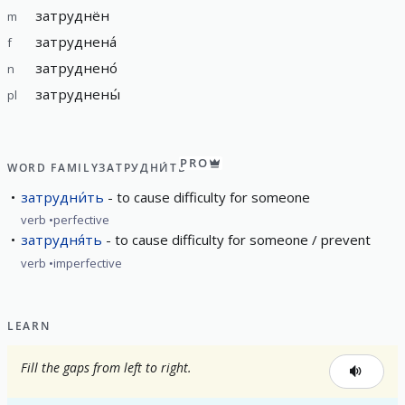
затруднён
m
затруднена́
f
затруднено́
n
затруднены́
pl
PRO
WORD FAMILY
ЗАТРУДНИ́ТЬ
затрудни́ть
to cause difficulty for someone
verb
perfective
затрудня́ть
to cause difficulty for someone / prevent
verb
imperfective
LEARN
Fill the gaps from left to right.