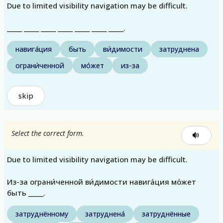
Due to limited visibility navigation may be difficult.
_____ _____ _____ _____ _____ _____ _____.
навига́ция
быть
ви́димости
затруднена
ограни́ченной
мо́жет
из-за
skip
Select the correct form.
Due to limited visibility navigation may be difficult.
Из-за ограни́ченной ви́димости навига́ция мо́жет
быть _____.
затруднённому
затруднена́
затруднённые