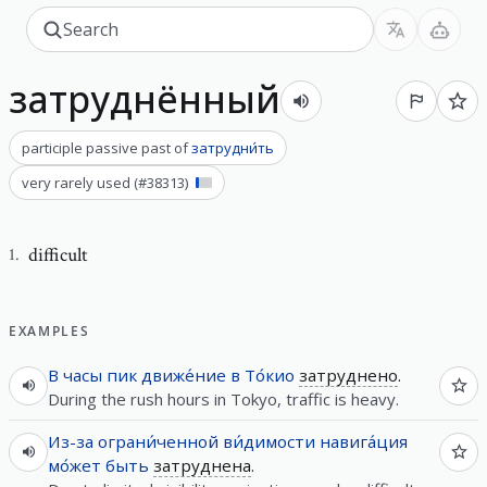
затруднённый
participle passive past
of
затрудни́ть
very rarely used
(#
38313
)
difficult
1
.
EXAMPLES
В
часы
пик
движе́ние
в
То́кио
затруднено
.
During the rush hours in Tokyo, traffic is heavy.
Из-за
ограни́ченной
ви́димости
навига́ция
мо́жет
быть
затруднена
.