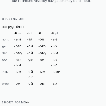
Due to limited visibility navigation may be difficult.
DECLENSION
затруднённ
-
m
f
n
pl
-
ый
-
ая
-
ое
-
ые
nom.
-
ого
-
ой
-
ого
-
ых
gen.
-
ому
-
ой
-
ому
-
ым
dat.
-
ого
-
ую
-
ое
-
ых
acc.
-
ый
-
ые
-
ым
-
ой
-
ым
-
ыми
inst.
-
ою
-
ом
-
ой
-
ом
-
ых
prep.
SHORT FORMS