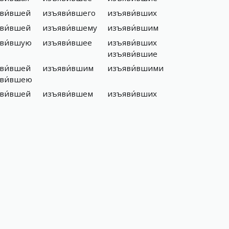
ви́вшей
изъяви́вшего
изъяви́вших
ви́вшей
изъяви́вшему
изъяви́вшим
ви́вшую
изъяви́вшее
изъяви́вших
изъяви́вшие
ви́вшей
изъяви́вшим
изъяви́вшими
ви́вшею
ви́вшей
изъяви́вшем
изъяви́вших