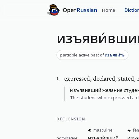
Open
Russian
Home
Dictio
изъяви́вши
participle active past
of
изъяви́ть
expressed
,
declared, stated,
1
.
Изъявивший желание студен
The student who expressed a de
DECLENSION
masculine
fe
изъяви́вший
изъя
nominative