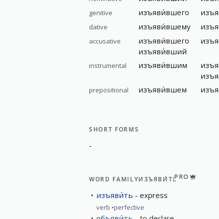
изъяви́вшего
изъя
genitive
изъяви́вшему
изъя
dative
изъяви́вшего
изъя
accusative
изъяви́вший
изъяви́вшим
изъя
instrumental
изъя
изъяви́вшем
изъя
prepositional
SHORT FORMS
-
PRO
WORD FAMILY
ИЗЪЯВИ́ТЬ
изъяви́ть
express
verb
perfective
объяви́ть
to declare