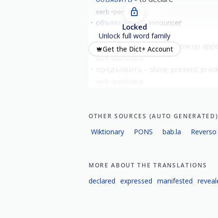
verb
perfective
объяви́тель
announcer
Locked
noun
masculine
Unlock full word family
объяви́ться
turn up show up appe
Get the Dict+ Account
verb
perfective
предъяви́ть
show; present; prod
verb
perfective
OTHER SOURCES (AUTO GENERATED
Wiktionary
PONS
bab.la
Reverso
MORE ABOUT THE TRANSLATIONS
declared
expressed
manifested
reveal