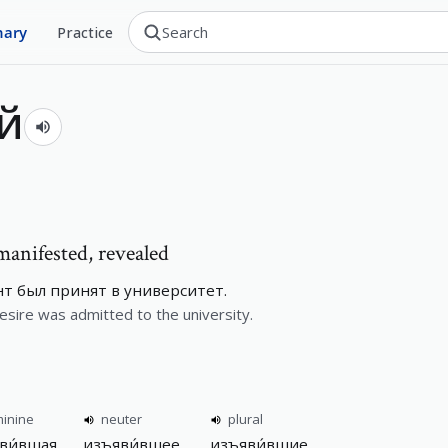
nary
Practice
й
 manifested, revealed
т был принят в университет.
sire was admitted to the university.
minine
neuter
plural
ви́вшая
изъяви́вшее
изъяви́вшие