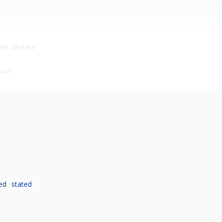
ar declare
uce
)
ed
stated