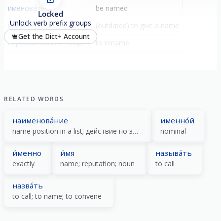
именова́ться
-
be named
Locked
Unlock verb prefix groups
наименова́ть
на-
(outdated) to give a name
Get the Dict+ Account
переименова́ть
пере-
to rename
RELATED WORDS
наименова́ние
именно́й
name position in a list; действие по значению гл наименовать
nominal
и́менно
и́мя
называ́ть
exactly
name; reputation; noun
to call
назва́ть
to call; to name; to convene