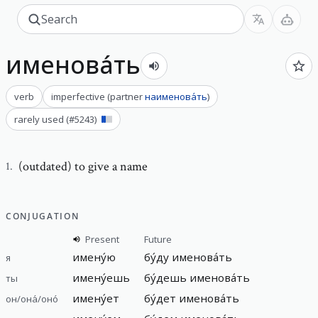
именова́ть
verb
imperfective
(
partner
наименова́ть
)
rarely used
(#
5243
)
(outdated) to give a name
1
.
CONJUGATION
Present
Future
имену́ю
бу́ду
именова́ть
я
имену́ешь
бу́дешь
именова́ть
ты
имену́ет
бу́дет
именова́ть
он/она́/оно́