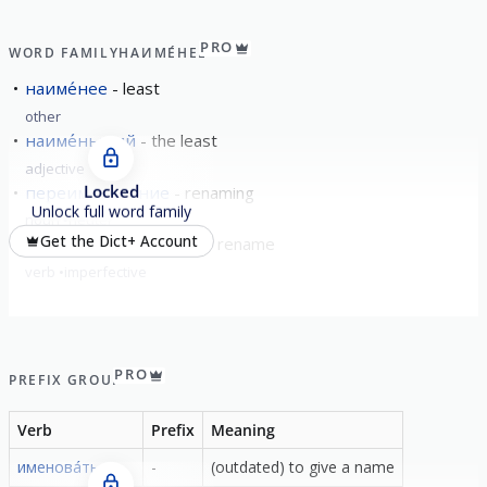
PRO
WORD FAMILY
НАИМЕ́НЕЕ
наиме́нее
least
other
наиме́ньший
the least
adjective
Locked
переименова́ние
renaming
Unlock full word family
noun
neuter
Get the Dict+ Account
переимено́вывать
to rename
verb
imperfective
PRO
PREFIX GROUP
Verb
Prefix
Meaning
именова́ть
-
(outdated) to give a name