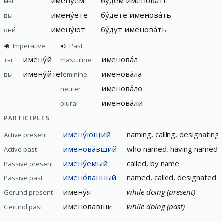
имену́ем
бу́дем
именова́ть
мы
имену́ете
бу́дете
именова́ть
вы
имену́ют
бу́дут
именова́ть
они́
Imperative
Past
имену́й
именова́л
ты
masculine
имену́йте
именова́ла
вы
feminine
именова́ло
neuter
именова́ли
plural
PARTICIPLES
имену́ющий
naming, calling, designating
Active present
именова́вший
who named, having named,
Active past
имену́емый
called, by name
Passive present
имено́ванный
named, called, designated
Passive past
имену́я
while doing (present)
Gerund present
именовавши
while doing (past)
Gerund past