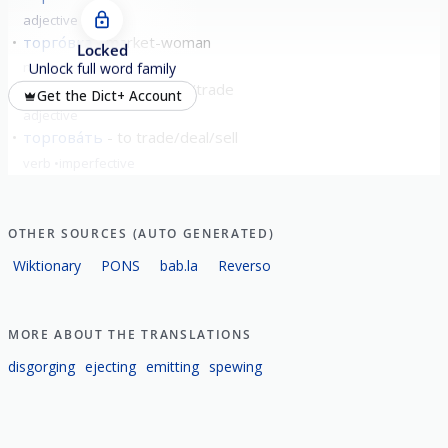
adjective
торго́вка
market-woman
Locked
noun
feminine
Unlock full word family
торго́вый
commercial/trade
Get the Dict+ Account
adjective
торгова́ть
to trade/deal/sell
verb
imperfective
show all
OTHER SOURCES (AUTO GENERATED)
Wiktionary
PONS
bab.la
Reverso
MORE ABOUT THE TRANSLATIONS
disgorging
ejecting
emitting
spewing