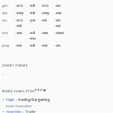
-
его
-
ей
-
его
-
их
gen.
-
ему
-
ей
-
ему
-
им
dat.
-
его
-
ую
-
ее
-
их
acc.
-
ий
-
ие
-
им
-
ей
-
им
-
ими
inst.
-
ею
-
ем
-
ей
-
ем
-
их
prep.
SHORT FORMS
-
PRO
WORD FAMILY
ТОРГ
торг
trading/bargaining
noun
masculine
торго́во
Trade