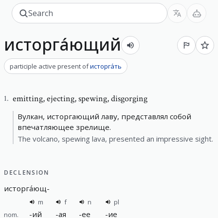
исторга́ющий
participle active present
of
исторга́ть
emitting
,
ejecting, spewing, disgorging
1
.
Вулкан, исторгающий лаву, представлял собой
впечатляющее зрелище.
The volcano, spewing lava, presented an impressive sight.
DECLENSION
исторга́ющ
-
m
f
n
pl
-
ий
-
ая
-
ее
-
ие
nom.