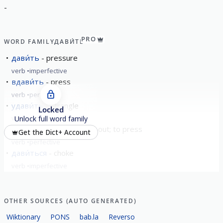
-
PRO
WORD FAMILY
ДАВИ́ТЬ
дави́ть
pressure
verb
imperfective
вдави́ть
press
verb
perfective
удави́ть
strangle
Locked
verb
perfective
Unlock full word family
вы́давить
to squeeze out; to press
Get the Dict+ Account
verb
perfective
дави́ться
choke
verb
imperfective
show all
OTHER SOURCES (AUTO GENERATED)
Wiktionary
PONS
bab.la
Reverso