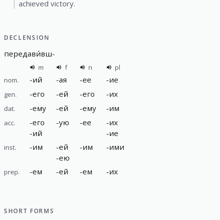
achieved victory.
DECLENSION
передави́вш
-
m
f
n
pl
-
ий
-
ая
-
ее
-
ие
nom.
-
его
-
ей
-
его
-
их
gen.
-
ему
-
ей
-
ему
-
им
dat.
-
его
-
ую
-
ее
-
их
acc.
-
ий
-
ие
-
им
-
ей
-
им
-
ими
inst.
-
ею
-
ем
-
ей
-
ем
-
их
prep.
SHORT FORMS