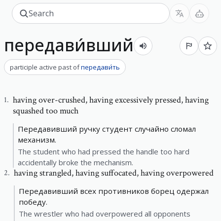
передави́вший
participle active past
of
передави́ть
having over-crushed
,
having excessively pressed, having
1
.
squashed too much
Передавивший ручку студент случайно сломал
механизм.
The student who had pressed the handle too hard
accidentally broke the mechanism.
having strangled
,
having suffocated, having overpowered
2
.
Передавивший всех противников борец одержал
победу.
The wrestler who had overpowered all opponents