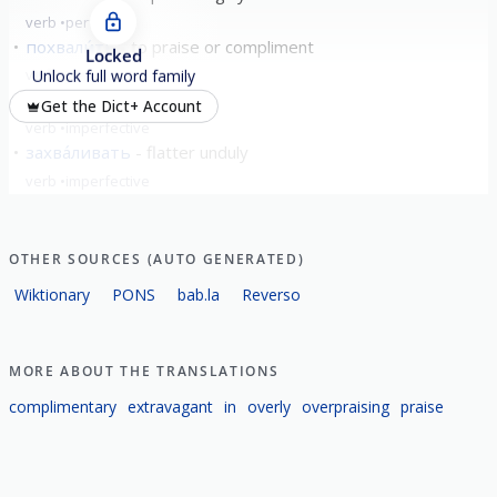
verb
perfective
похвали́ть
to praise or compliment
Locked
verb
perfective
Unlock full word family
хвали́ться
boast
Get the Dict+ Account
verb
imperfective
захва́ливать
flatter unduly
verb
imperfective
show all
OTHER SOURCES (AUTO GENERATED)
Wiktionary
PONS
bab.la
Reverso
MORE ABOUT THE TRANSLATIONS
complimentary
extravagant
in
overly
overpraising
praise