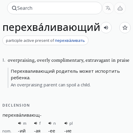
перехва́ливающий
participle active present
of
перехва́ливать
overpraising
,
overly complimentary, extravagant in praise
1
.
Перехваливающий родитель может испортить
ребенка.
An overpraising parent can spoil a child.
DECLENSION
перехва́ливающ
-
m
f
n
pl
-
ий
-
ая
-
ее
-
ие
nom.