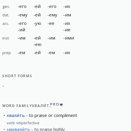
-
его
-
ей
-
его
-
их
gen.
-
ему
-
ей
-
ему
-
им
dat.
-
его
-
ую
-
ее
-
их
acc.
-
ий
-
ие
-
им
-
ей
-
им
-
ими
inst.
-
ею
-
ем
-
ей
-
ем
-
их
prep.
SHORT FORMS
-
PRO
WORD FAMILY
ХВАЛИ́ТЬ
хвали́ть
to praise or compliment
verb
imperfective
нахвали́ть
to praise highly