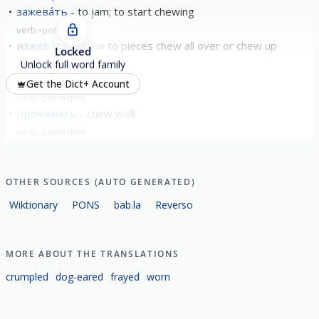
зажева́ть
to jam; to start chewing
verb
perfective
изжева́ть
chew to pieces chew all over or chew up
Locked
verb
perfective
Unlock full word family
пожева́ть
chew
Get the Dict+ Account
verb
perfective
прожева́ть
chew well
verb
perfective
show all
OTHER SOURCES (AUTO GENERATED)
Wiktionary
PONS
bab.la
Reverso
MORE ABOUT THE TRANSLATIONS
crumpled
dog-eared
frayed
worn