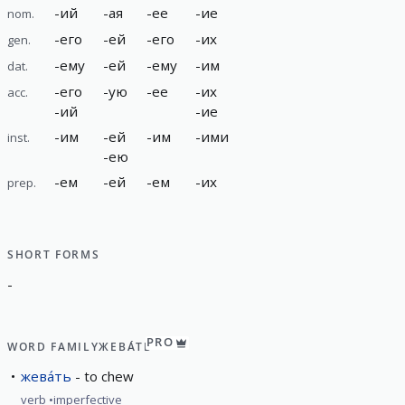
-
ий
-
ая
-
ее
-
ие
nom.
-
его
-
ей
-
его
-
их
gen.
-
ему
-
ей
-
ему
-
им
dat.
-
его
-
ую
-
ее
-
их
acc.
-
ий
-
ие
-
им
-
ей
-
им
-
ими
inst.
-
ею
-
ем
-
ей
-
ем
-
их
prep.
SHORT FORMS
-
PRO
WORD FAMILY
ЖЕВА́ТЬ
жева́ть
to chew
verb
imperfective