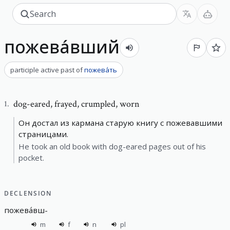
пожева́вший
participle active past
of
пожева́ть
dog-eared
,
frayed, crumpled, worn
1
.
Он достал из кармана старую книгу с пожевавшими
страницами.
He took an old book with dog-eared pages out of his
pocket.
DECLENSION
пожева́вш
-
m
f
n
pl