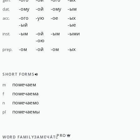
-
ому
-
ой
-
ому
-
ым
dat.
-
ого
-
ую
-
ое
-
ых
acc.
-
ый
-
ые
-
ым
-
ой
-
ым
-
ыми
inst.
-
ою
-
ом
-
ой
-
ом
-
ых
prep.
SHORT FORMS
помечаем
m
помечаема
f
помечаемо
n
помечаемы
pl
PRO
WORD FAMILY
ЗАМЕЧА́ТЬ