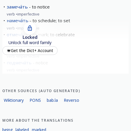
замеча́ть
to notice
verb
imperfective
намеча́ть
to schedule; to set
verb
imperfective
отмеча́ть
to mark; to celebrate
Locked
verb
imperfective
Unlock full word family
помеча́ть
mark
Get the Dict+ Account
verb
imperfective
подмеча́ть
notice
verb
imperfective
show all
OTHER SOURCES (AUTO GENERATED)
Wiktionary
PONS
bab.la
Reverso
MORE ABOUT THE TRANSLATIONS
being
labeled
marked