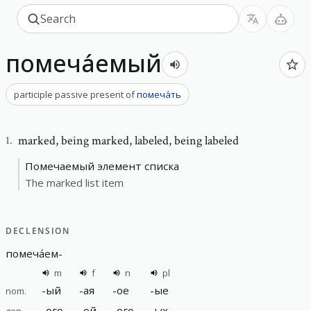
помеча́емый
participle passive present
of
помеча́ть
marked
,
being marked, labeled, being labeled
1
.
Помечаемый элемент списка
The marked list item
DECLENSION
помеча́ем
-
m
f
n
pl
-
ый
-
ая
-
ое
-
ые
nom.
-
ого
-
ой
-
ого
-
ых
gen.