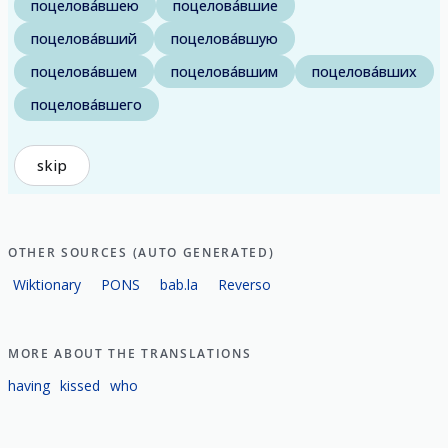
поцелова́вшею
поцелова́вшие
поцелова́вший
поцелова́вшую
поцелова́вшем
поцелова́вшим
поцелова́вших
поцелова́вшего
skip
OTHER SOURCES (AUTO GENERATED)
Wiktionary
PONS
bab.la
Reverso
MORE ABOUT THE TRANSLATIONS
having
kissed
who