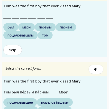
Tom was the first boy that ever kissed Mary.
_____ _____ _____ _____, _____ _____.
был
мэри
пе́рвым
па́рнем
поцеловавшим
том
skip
Select the correct form.
Tom was the first boy that ever kissed Mary.
Том был пе́рвым па́рнем, _____ Мэри.
поцелова́вшее
поцелова́вшему