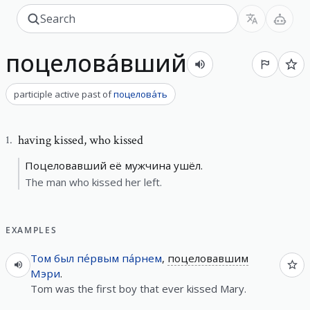
поцелова́вший
participle active past
of
поцелова́ть
having kissed
,
who kissed
1
.
Поцеловавший её мужчина ушёл.
The man who kissed her left.
EXAMPLES
Том
был
пе́рвым
па́рнем
,
поцеловавшим
Мэри
.
Tom was the first boy that ever kissed Mary.