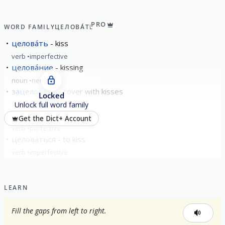
PRO
WORD FAMILY
ЦЕЛОВА́ТЬ
целова́ть
kiss
verb
imperfective
целова́ние
kissing
noun
neuter
зацелова́ть
cover with kisses
Locked
verb
perfective
Unlock full word family
поцелова́ть
kiss
Get the Dict+ Account
verb
perfective
целова́ться
to kiss
verb
imperfective
show all
LEARN
Fill the gaps from left to right.