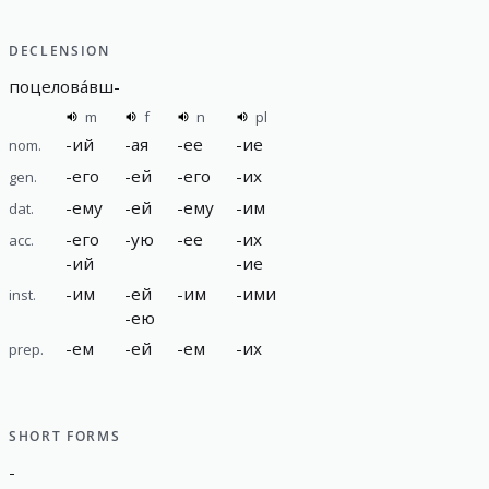
DECLENSION
поцелова́вш
-
m
f
n
pl
-
ий
-
ая
-
ее
-
ие
nom.
-
его
-
ей
-
его
-
их
gen.
-
ему
-
ей
-
ему
-
им
dat.
-
его
-
ую
-
ее
-
их
acc.
-
ий
-
ие
-
им
-
ей
-
им
-
ими
inst.
-
ею
-
ем
-
ей
-
ем
-
их
prep.
SHORT FORMS
-