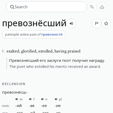
превознёсший
participle active past
of
превознести́
exalted
,
glorified, extolled, having praised
1
.
Превознёсший его заслуги поэт получил награду.
The poet who extolled his merits received an award.
DECLENSION
превознёсш
-
m
f
n
pl
-
ий
-
ая
-
ее
-
ие
nom.
-
его
-
ей
-
его
-
их
gen.