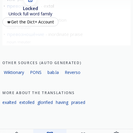
превозноси́ть
extol
Locked
verb
imperfective
Unlock full word family
превознесе́ние
exaltation
Get the Dict+ Account
noun
neuter
превозноше́ние
inordinate praise
noun
neuter
OTHER SOURCES (AUTO GENERATED)
Wiktionary
PONS
bab.la
Reverso
MORE ABOUT THE TRANSLATIONS
exalted
extolled
glorified
having
praised