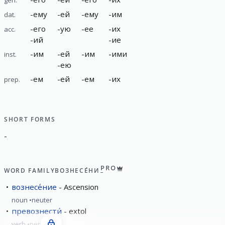
-
ему
-
ей
-
ему
-
им
dat.
-
его
-
ую
-
ее
-
их
acc.
-
ий
-
ие
-
им
-
ей
-
им
-
ими
inst.
-
ею
-
ем
-
ей
-
ем
-
их
prep.
SHORT FORMS
-
PRO
WORD FAMILY
ВОЗНЕСЕ́НИЕ
вознесе́ние
Ascension
noun
neuter
превознести́
extol
verb
perfective