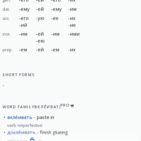
-
ему
-
ей
-
ему
-
им
dat.
-
его
-
ую
-
ее
-
их
acc.
-
ий
-
ие
-
им
-
ей
-
им
-
ими
inst.
-
ею
-
ем
-
ей
-
ем
-
их
prep.
SHORT FORMS
-
PRO
WORD FAMILY
ВКЛЕ́ИВАТЬ
вкле́ивать
paste in
verb
imperfective
докле́ивать
finish glueing
verb
imperfective