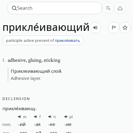
прикле́ивающий
participle active present
of
прикле́ивать
adhesive
,
gluing, sticking
1
.
Приклеивающий слой.
Adhesive layer.
DECLENSION
прикле́ивающ
-
m
f
n
pl
-
ий
-
ая
-
ее
-
ие
nom.
-
его
-
ей
-
его
-
их
gen.