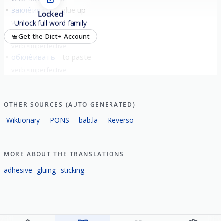
закле́ивать
glue up
Locked
verb
imperfective
Unlock full word family
накле́ивать
stick
Get the Dict+ Account
verb
imperfective
обкле́ивать
to paste
verb
imperfective
show all
OTHER SOURCES (AUTO GENERATED)
Wiktionary
PONS
bab.la
Reverso
MORE ABOUT THE TRANSLATIONS
adhesive
gluing
sticking