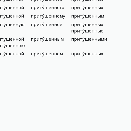
иту́шенной
приту́шенного
приту́шенных
иту́шенной
приту́шенному
приту́шенным
иту́шенную
приту́шенное
приту́шенных
приту́шенные
иту́шенной
приту́шенным
приту́шенными
иту́шенною
иту́шенной
приту́шенном
приту́шенных