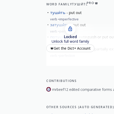
PRO
WORD FAMILY
ТУШИ́ТЬ
туши́ть
put out
verb
imperfective
затуши́ть
put out
verb
perfective
Locked
потуши́ть
to extinguish or put out
Unlock full word family
verb
perfective
Get the Dict+ Account
притуши́ть
to dim; to partially ex
verb
perfective
CONTRIBUTIONS
mrbeef12 edited comparative forms a
OTHER SOURCES (AUTO GENERATED