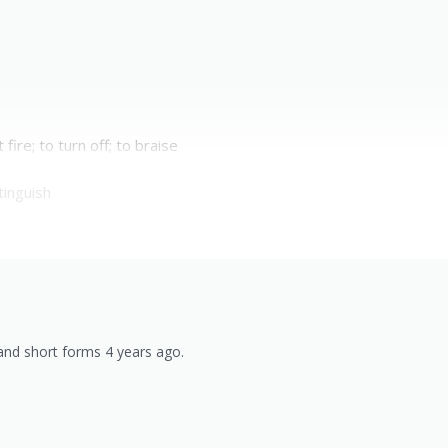
 fire; to turn off; to braise
tinguish
nd short forms 4 years ago.
)