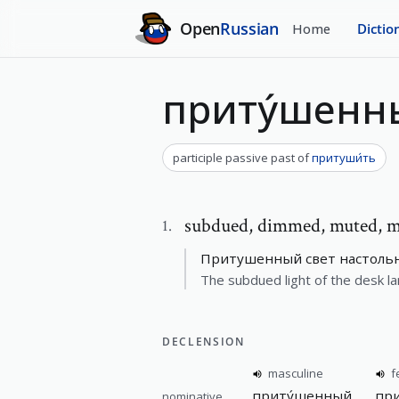
Open
Russian
Home
Dictio
приту́шенн
participle passive past
of
притуши́ть
subdued
,
dimmed, muted, mu
1
.
Притушенный свет настольн
The subdued light of the desk 
DECLENSION
masculine
f
приту́шенный
при
nominative