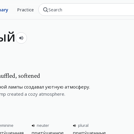
nary
Practice
ый
ffled, softened
ой лампы создавал уютную атмосферу.
lamp created a cozy atmosphere.
eminine
neuter
plural
ту́шенная
приту́шенное
приту́шенные