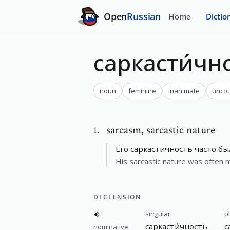
Open
Russian
Home
Dictio
саркасти́чн
noun
feminine
inanimate
uncou
sarcasm
,
sarcastic nature
1
.
Его саркастичность часто бы
His sarcastic nature was often 
DECLENSION
singular
p
саркасти́чность
с
nominative