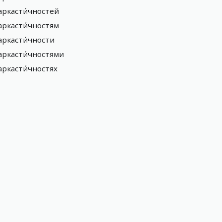
аркасти́чностей
аркасти́чностям
аркасти́чности
аркасти́чностями
аркасти́чностях