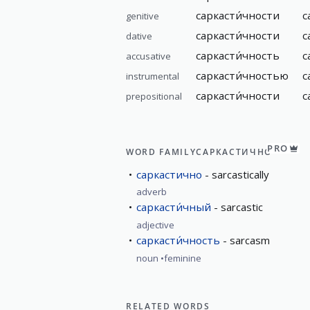
саркасти́чности
с
genitive
саркасти́чности
с
dative
саркасти́чность
с
accusative
саркасти́чностью
с
instrumental
саркасти́чности
с
prepositional
PRO
WORD FAMILY
САРКАСТИЧНО
саркастично
sarcastically
adverb
саркасти́чный
sarcastic
adjective
саркасти́чность
sarcasm
noun
feminine
RELATED WORDS