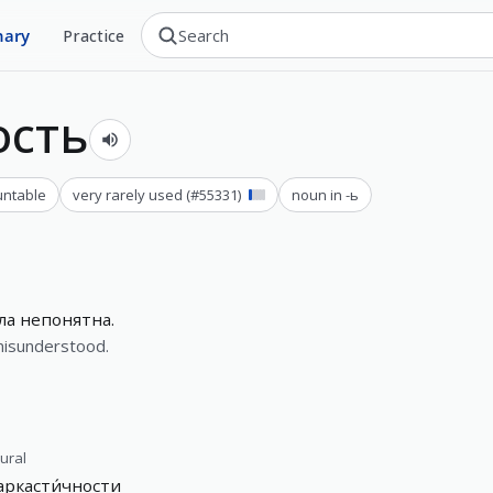
nary
Practice
ость
ntable
very rarely used
(#
55331
)
noun in -ь
ла непонятна.
misunderstood.
lural
аркасти́чности