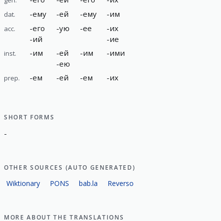
-
ему
-
ей
-
ему
-
им
dat.
-
его
-
ую
-
ее
-
их
acc.
-
ий
-
ие
-
им
-
ей
-
им
-
ими
inst.
-
ею
-
ем
-
ей
-
ем
-
их
prep.
SHORT FORMS
-
OTHER SOURCES (AUTO GENERATED)
Wiktionary
PONS
bab.la
Reverso
MORE ABOUT THE TRANSLATIONS