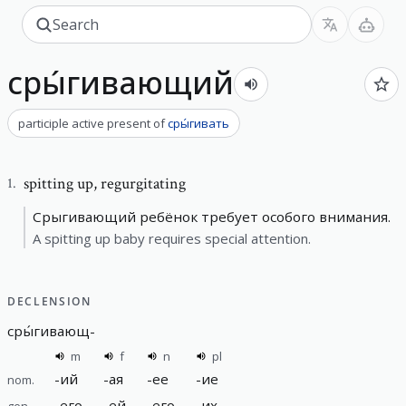
сры́гивающий
participle active present
of
сры́гивать
spitting up
,
regurgitating
1
.
Срыгивающий ребёнок требует особого внимания.
A spitting up baby requires special attention.
DECLENSION
сры́гивающ
-
m
f
n
pl
-
ий
-
ая
-
ее
-
ие
nom.
-
его
-
ей
-
его
-
их
gen.