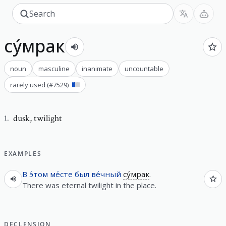
су́мрак
noun
masculine
inanimate
uncountable
rarely used
(#
7529
)
dusk
,
twilight
1
.
EXAMPLES
В
э́том
ме́сте
был
ве́чный
су́мрак
.
There was eternal twilight in the place.
DECLENSION