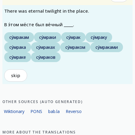
There was eternal twilight in the place.
В э́том ме́сте был ве́чный _____.
су́мракам
су́мраки
су́мрак
су́мраку
су́мрака
су́мраках
су́мраком
су́мраками
су́мраке
су́мраков
skip
OTHER SOURCES (AUTO GENERATED)
Wiktionary
PONS
bab.la
Reverso
MORE ABOUT THE TRANSLATIONS