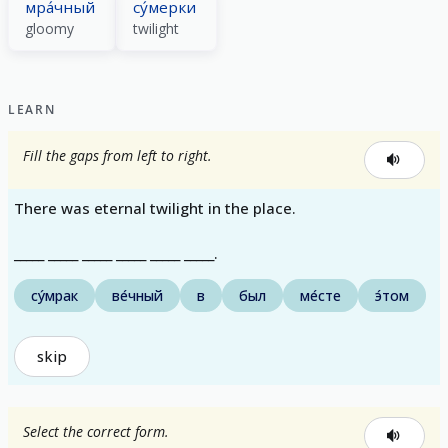
мра́чный
су́мерки
gloomy
twilight
LEARN
Fill the gaps from left to right.
There was eternal twilight in the place.
_____ _____ _____ _____ _____ _____.
су́мрак
ве́чный
в
был
ме́сте
э́том
skip
Select the correct form.