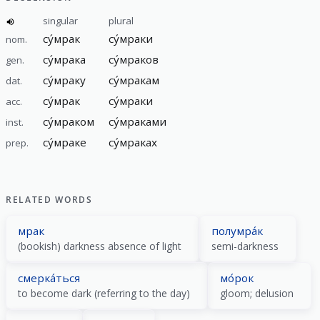
singular
plural
су́мрак
су́мраки
nom.
су́мрака
су́мраков
gen.
су́мраку
су́мракам
dat.
су́мрак
су́мраки
acc.
су́мраком
су́мраками
inst.
су́мраке
су́мраках
prep.
RELATED WORDS
мрак
полумра́к
(bookish) darkness absence of light
semi-darkness
смерка́ться
мо́рок
to become dark (referring to the day)
gloom; delusion