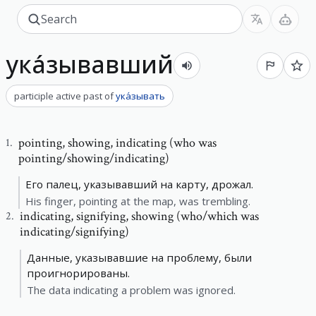
ука́зывавший
participle active past
of
ука́зывать
pointing
,
showing, indicating (who was
1
.
pointing/showing/indicating)
Его палец, указывавший на карту, дрожал.
His finger, pointing at the map, was trembling.
indicating
,
signifying, showing (who/which was
2
.
indicating/signifying)
Данные, указывавшие на проблему, были
проигнорированы.
The data indicating a problem was ignored.