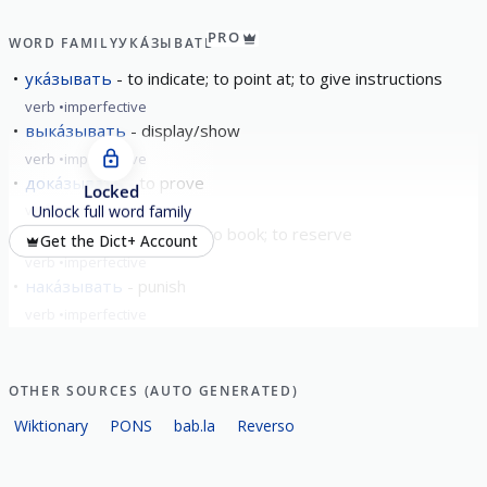
PRO
WORD FAMILY
УКА́ЗЫВАТЬ
ука́зывать
to indicate; to point at; to give instructions
verb
imperfective
выка́зывать
display/show
verb
imperfective
дока́зывать
to prove
Locked
verb
imperfective
Unlock full word family
зака́зывать
to order; to book; to reserve
Get the Dict+ Account
verb
imperfective
нака́зывать
punish
verb
imperfective
show all
OTHER SOURCES (AUTO GENERATED)
Wiktionary
PONS
bab.la
Reverso