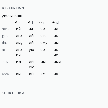
DECLENSION
ука́зывавш
-
m
f
n
pl
-
ий
-
ая
-
ее
-
ие
nom.
-
его
-
ей
-
его
-
их
gen.
-
ему
-
ей
-
ему
-
им
dat.
-
его
-
ую
-
ее
-
их
acc.
-
ий
-
ие
-
им
-
ей
-
им
-
ими
inst.
-
ею
-
ем
-
ей
-
ем
-
их
prep.
SHORT FORMS
-