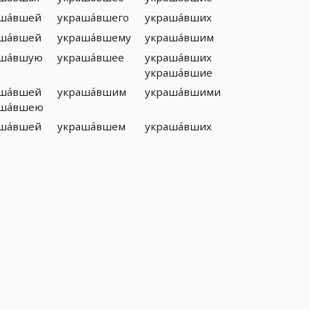
ша́вшей
украша́вшего
украша́вших
ша́вшей
украша́вшему
украша́вшим
ша́вшую
украша́вшее
украша́вших
украша́вшие
ша́вшей
украша́вшим
украша́вшими
ша́вшею
ша́вшей
украша́вшем
украша́вших