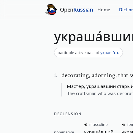
Open
Russian
Home
Dictio
украша́вши
participle active past
of
украша́ть
decorating
,
adorning, that 
1
.
Мастер, украшавший старый 
The craftsman who was decorati
DECLENSION
masculine
fe
украша́вший
укра
nominative