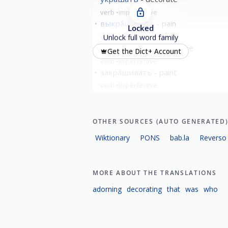
verb
imperfective
выкра́шивать
pain
Locked
verb
imperfective
Unlock full word family
докра́шивать
paint dye
Get the Dict+ Account
verb
imperfective
закра́шивать
paint
verb
imperfective
show all
OTHER SOURCES (AUTO GENERATED
Wiktionary
PONS
bab.la
Reverso
MORE ABOUT THE TRANSLATIONS
adorning
decorating
that
was
who