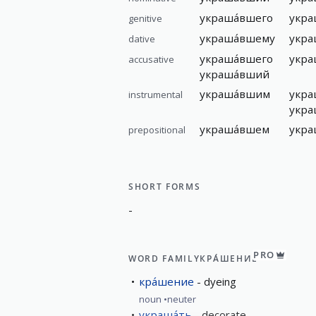
украша́вшего
укра
genitive
украша́вшему
укра
dative
украша́вшего
укра
accusative
украша́вший
украша́вшим
укра
instrumental
укра
украша́вшем
укра
prepositional
SHORT FORMS
-
PRO
WORD FAMILY
КРА́ШЕНИЕ
кра́шение
dyeing
noun
neuter
украша́ть
decorate