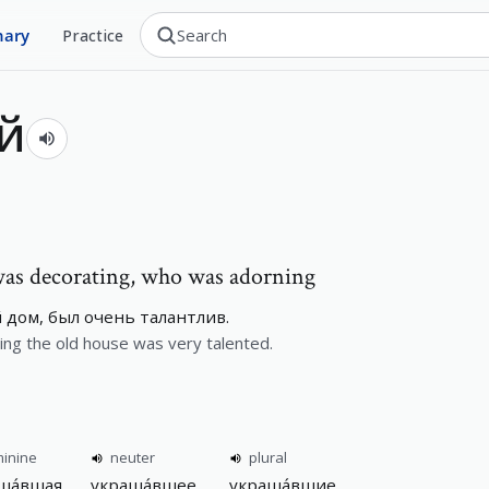
nary
Practice
й
was decorating, who was adorning
дом, был очень талантлив.
ng the old house was very talented.
minine
neuter
plural
ша́вшая
украша́вшее
украша́вшие