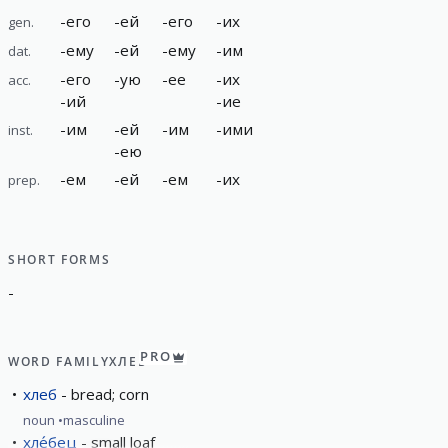
-
его
-
ей
-
его
-
их
gen.
-
ему
-
ей
-
ему
-
им
dat.
-
его
-
ую
-
ее
-
их
acc.
-
ий
-
ие
-
им
-
ей
-
им
-
ими
inst.
-
ею
-
ем
-
ей
-
ем
-
их
prep.
SHORT FORMS
-
PRO
WORD FAMILY
ХЛЕБ
хлеб
bread; corn
noun
masculine
хле́бец
small loaf