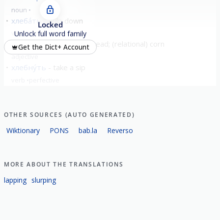
noun
хлеба́ть
gulp down
Locked
verb
imperfective
Unlock full word family
хле́бный
(relational) bread; (relational) corn
Get the Dict+ Account
adjective
хлебну́ть
take a sip
verb
perfective
show all
OTHER SOURCES (AUTO GENERATED)
Wiktionary
PONS
bab.la
Reverso
MORE ABOUT THE TRANSLATIONS
lapping
slurping