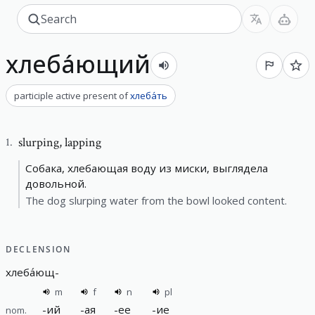
хлеба́ющий
participle active present
of
хлеба́ть
slurping
,
lapping
1
.
Собака, хлебающая воду из миски, выглядела
довольной.
The dog slurping water from the bowl looked content.
DECLENSION
хлеба́ющ
-
m
f
n
pl
-
ий
-
ая
-
ее
-
ие
nom.