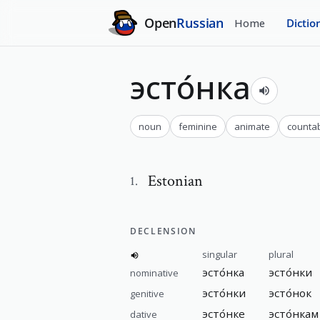
Open
Russian
Home
Dictio
эсто́нка
noun
feminine
animate
counta
Estonian
1
.
DECLENSION
singular
plural
эсто́нка
эсто́нки
nominative
эсто́нки
эсто́нок
genitive
эсто́нке
эсто́нкам
dative