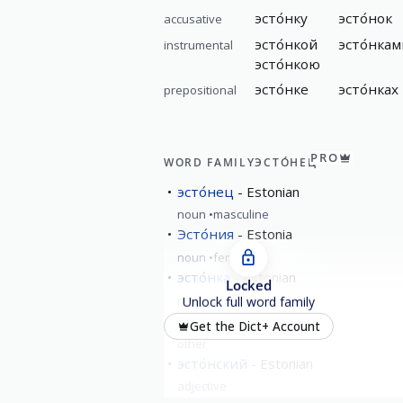
эсто́нку
эсто́нок
accusative
эсто́нкой
эсто́нкам
instrumental
эсто́нкою
эсто́нке
эсто́нках
prepositional
PRO
WORD FAMILY
ЭСТО́НЕЦ
эсто́нец
Estonian
noun
masculine
Эсто́ния
Estonia
noun
feminine
эсто́нка
Estonian
Locked
noun
feminine
Unlock full word family
эсто́нски
Get the Dict+ Account
other
эсто́нский
Estonian
adjective