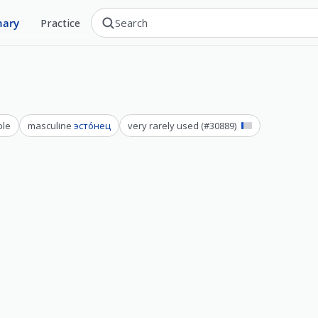
nary
Practice
ble
masculine
эсто́нец
very rarely used
(#
30889
)