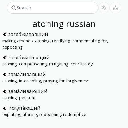
atoning
russian
загла́живавший
making amends, atoning, rectifying, compensating for,
appeasing
загла́живающий
atoning, compensating, mitigating, conciliatory
зама́ливавший
atoning, interceding, praying for forgiveness
зама́ливающий
atoning, penitent
искупа́ющий
expiating, atoning, redeeming, redemptive