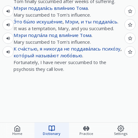
Tom finally succumbed after weeks of suffering.
Мэри
поддала́сь
влия́нию
Тома
.
Mary succumbed to Tom's influence.
Э́то
бы́ло
искуше́ние
,
Мэри
,
и
ты
поддала́сь
.
It was a temptation, Mary, and you succumbed.
Мэри
подпа́ла
под
влия́ние
Тома
.
Mary succumbed to Tom's influence.
К сча́стью
,
я
никогда
не
поддава́лась
психо́зу
,
кото́рый
называ́ют
любо́вью
.
Fortunately, I have never succumbed to the
psychosis they call love.
Home
Dictionary
Practice
Settings