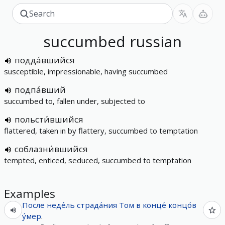
succumbed
russian
подда́вшийся
susceptible, impressionable, having succumbed
подпа́вший
succumbed to, fallen under, subjected to
польсти́вшийся
flattered, taken in by flattery, succumbed to temptation
соблазни́вшийся
tempted, enticed, seduced, succumbed to temptation
Examples
После
неде́ль
страда́ния
Том
в конце́ концо́в
у́мер
.