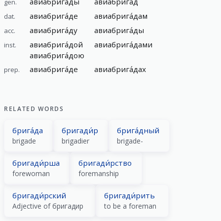
авиабрига́ды
авиабрига́д
gen.
авиабрига́де
авиабрига́дам
dat.
авиабрига́ду
авиабрига́ды
acc.
авиабрига́дой
авиабрига́дами
inst.
авиабрига́дою
авиабрига́де
авиабрига́дах
prep.
RELATED WORDS
брига́да
бригади́р
брига́дный
brigade
brigadier
brigade-
бригади́рша
бригади́рство
forewoman
foremanship
бригади́рский
бригади́рить
Adjective of бригадир
to be a foreman