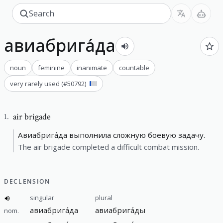
авиабрига́да
noun
feminine
inanimate
countable
very rarely used
(#
50792
)
air brigade
1
.
Авиабрига́да выполнила сложную боевую задачу.
The air brigade completed a difficult combat mission.
DECLENSION
singular
plural
авиабрига́да
авиабрига́ды
nom.