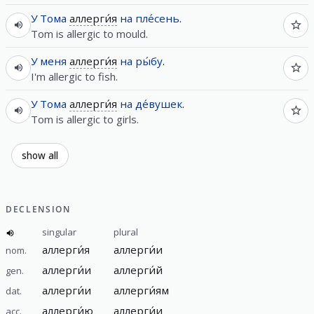
У
Тома
аллерги́я
на
пле́сень
.
Tom is allergic to mould.
У
меня
аллерги́я
на
ры́бу
.
I'm allergic to fish.
У
Тома
аллерги́я
на
де́вушек
.
Tom is allergic to girls.
show all
DECLENSION
singular
plural
аллерги́я
аллерги́и
nom.
аллерги́и
аллерги́й
gen.
аллерги́и
аллерги́ям
dat.
аллерги́ю
аллерги́и
acc.