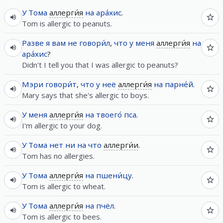
У
Тома
аллерги́я
на
ара́хис
.
Tom is allergic to peanuts.
Разве
я
вам
не
говори́л
,
что
у
меня
аллерги́я
на
ара́хис
?
Didn't I tell you that I was allergic to peanuts?
Мэри
говори́т
,
что
у
неё
аллерги́я
на
парне́й
.
Mary says that she's allergic to boys.
У
меня
аллерги́я
на
твоего́
пса
.
I'm allergic to your dog.
У
Тома
нет
ни
на
что
аллерги́и
.
Tom has no allergies.
У
Тома
аллерги́я
на
пшени́цу
.
Tom is allergic to wheat.
У
Тома
аллерги́я
на
пчёл
.
Tom is allergic to bees.