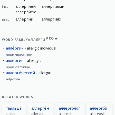
аллерги́ей
аллерги́ями
inst.
аллерги́ею
аллерги́и
аллерги́ях
prep.
PRO
WORD FAMILY
АЛЛЕ́РГИК
алле́ргик
allergic individual
noun
masculine
аллерги́я
allergy，
noun
feminine
аллерги́ческий
allergic
adjective
RELATED WORDS
пыльца́
аллерге́н
аллерго́лог
аллерго́з
pollen
allergen
allergist
allergosis