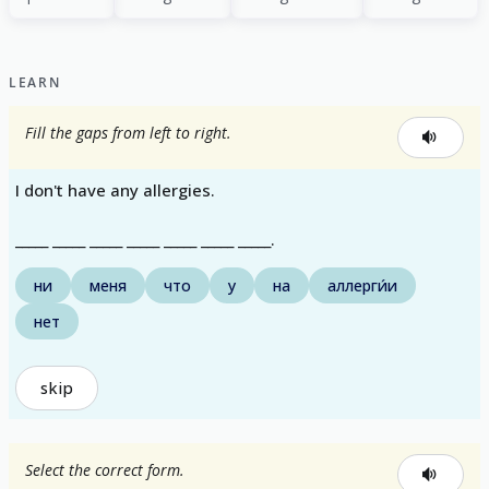
LEARN
Fill the gaps from left to right.
I don't have any allergies.
_____ _____ _____ _____ _____ _____ _____.
ни
меня
что
у
на
аллерги́и
нет
skip
Select the correct form.