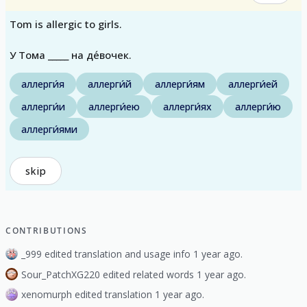
Tom is allergic to girls.
У Тома _____ на де́вочек.
аллерги́я
аллерги́й
аллерги́ям
аллерги́ей
аллерги́и
аллерги́ею
аллерги́ях
аллерги́ю
аллерги́ями
skip
CONTRIBUTIONS
_999 edited translation and usage info 1 year ago.
Sour_PatchXG220 edited related words 1 year ago.
xenomurph edited translation 1 year ago.