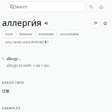
аллерги́я
noun
feminine
inanimate
uncountable
very rarely used
(#
16146
)
allergy，
1
.
allergic to smth. = на + acc.
USAGE INFO
过
敏
EXAMPLES