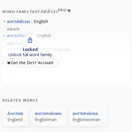
PRO
WORD FAMILY
АНГЛИ́ЙСКИ
англи́йски
English
adverb
англи́йский
English
adjective
Locked
англи́йский
English language
Unlock full word family
noun
masculine
Get the Dict+ Account
по-англи́йски
In English
other
RELATED WORDS
А́нглия
англича́нин
англича́нка
England
Englishman
Englishwoman