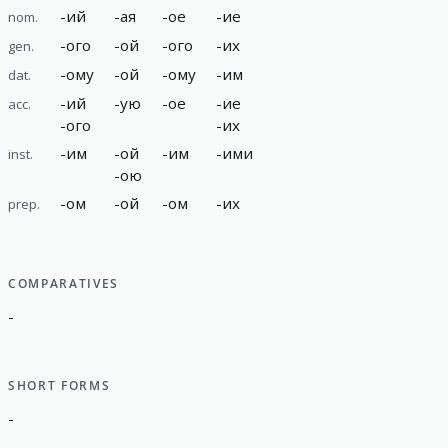
-
ий
-
ая
-
ое
-
ие
nom.
-
ого
-
ой
-
ого
-
их
gen.
-
ому
-
ой
-
ому
-
им
dat.
-
ий
-
ую
-
ое
-
ие
acc.
-
ого
-
их
-
им
-
ой
-
им
-
ими
inst.
-
ою
-
ом
-
ой
-
ом
-
их
prep.
COMPARATIVES
-
SHORT FORMS
-