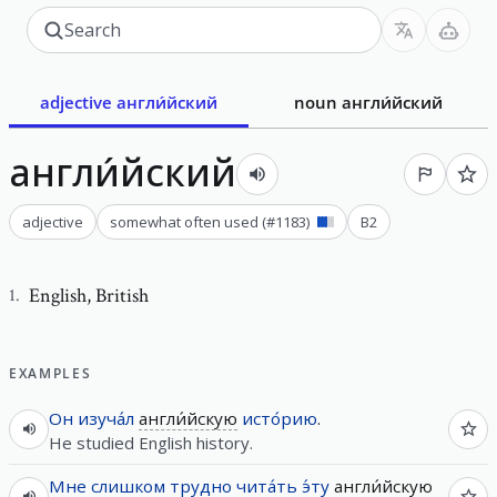
adjective
англи́йский
noun
англи́йский
англи́йский
adjective
somewhat often used
(#
1183
)
B2
English
,
British
1
.
EXAMPLES
Он
изуча́л
англи́йскую
исто́рию
.
He studied English history.
Мне
слишком
трудно
чита́ть
э́ту
англи́йскую