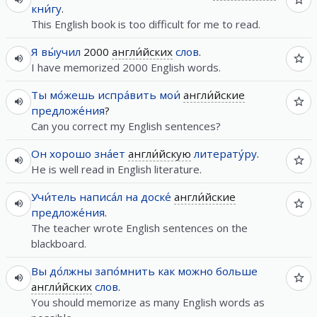
кни́гу
.
This English book is too difficult for me to read.
Я
вы́учил
2000
англи́йских
слов
.
I have memorized 2000 English words.
Ты
мо́жешь
испра́вить
мои́
англи́йские
предложе́ния
?
Can you correct my English sentences?
Он
хорошо
зна́ет
англи́йскую
литерату́ру
.
He is well read in English literature.
Учи́тель
написа́л
на
доске́
англи́йские
предложе́ния
.
The teacher wrote English sentences on the
blackboard.
Вы
до́лжны
запо́мнить
как
можно
больше
англи́йских
слов
.
You should memorize as many English words as