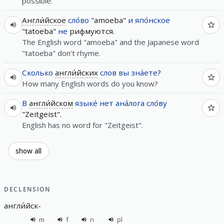
possible.
Англи́йское
сло́во
"amoeba"
и
япо́нское
"tatoeba"
не
рифмуются.
The English word "amoeba" and the Japanese word
"tatoeba" don't rhyme.
Сколько
англи́йских
слов
вы
зна́ете
?
How many English words do you know?
В
англи́йском
языке́
нет
ана́лога
сло́ву
"Zeitgeist".
English has no word for "Zeitgeist".
show all
DECLENSION
англи́йск
-
m
f
n
pl