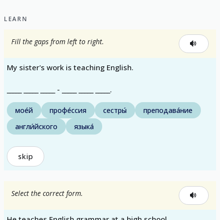
LEARN
Fill the gaps from left to right.
My sister's work is teaching English.
_____ _____ _____ - _____ _____ _____.
мое́й
профе́ссия
сестры́
преподава́ние
англи́йского
языка́
skip
Select the correct form.
He teaches English grammar at a high school.