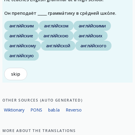
Он преподаёт _____ грамма́тику в сре́дней шко́ле.
англи́йским
англи́йском
англи́йскими
англи́йские
англи́йскою
англи́йских
англи́йскому
англи́йской
англи́йского
англи́йскую
skip
OTHER SOURCES (AUTO GENERATED)
Wiktionary
PONS
bab.la
Reverso
MORE ABOUT THE TRANSLATIONS