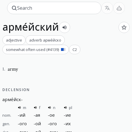
арме́йский
adjective
adverb
арме́йско
somewhat often used
(#
4139
)
C2
army
1
.
DECLENSION
арме́йск
-
m
f
n
pl
-
ий
-
ая
-
ое
-
ие
nom.
-
ого
-
ой
-
ого
-
их
gen.
-
ому
-
ой
-
ому
-
им