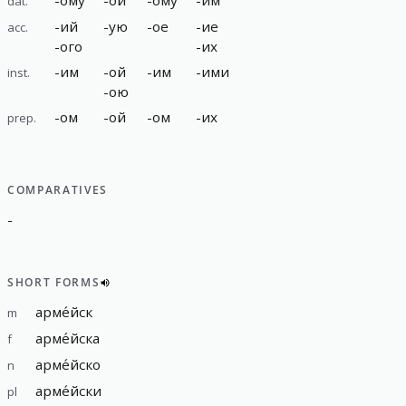
dat.
-
ий
-
ую
-
ое
-
ие
acc.
-
ого
-
их
-
им
-
ой
-
им
-
ими
inst.
-
ою
-
ом
-
ой
-
ом
-
их
prep.
COMPARATIVES
-
SHORT FORMS
арме́йск
m
арме́йска
f
арме́йско
n
арме́йски
pl