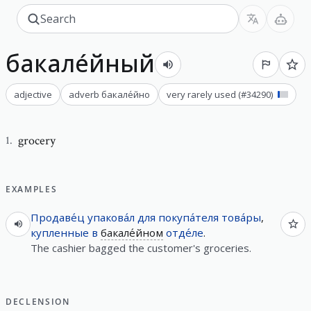
бакале́йный
adjective
adverb
бакале́йно
very rarely used
(#
34290
)
grocery
1
.
EXAMPLES
Продаве́ц
упакова́л
для
покупа́теля
това́ры
,
купленные
в
бакале́йном
отде́ле
.
The cashier bagged the customer's groceries.
DECLENSION