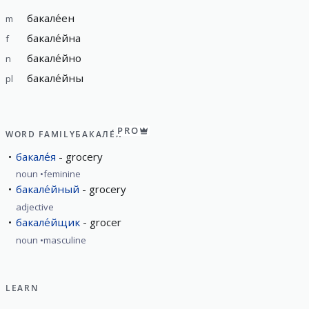
бакале́ен
m
бакале́йна
f
бакале́йно
n
бакале́йны
pl
PRO
WORD FAMILY
БАКАЛЕ́Я
бакале́я
grocery
noun
feminine
бакале́йный
grocery
adjective
бакале́йщик
grocer
noun
masculine
LEARN