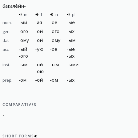
бакале́йн
-
m
f
n
pl
-
ый
-
ая
-
ое
-
ые
nom.
-
ого
-
ой
-
ого
-
ых
gen.
-
ому
-
ой
-
ому
-
ым
dat.
-
ый
-
ую
-
ое
-
ые
acc.
-
ого
-
ых
-
ым
-
ой
-
ым
-
ыми
inst.
-
ою
-
ом
-
ой
-
ом
-
ых
prep.
COMPARATIVES
-
SHORT FORMS