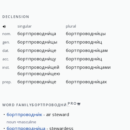
DECLENSION
singular
plural
бортпроводни́ца
бортпроводни́цы
nom.
бортпроводни́цы
бортпроводни́ц
gen.
бортпроводни́це
бортпроводни́цам
dat.
бортпроводни́цу
бортпроводни́ц
acc.
бортпроводни́цей
бортпроводни́цами
inst.
бортпроводни́цею
бортпроводни́це
бортпроводни́цах
prep.
PRO
WORD FAMILY
БОРТПРОВОДНИ́К
бортпроводни́к
air steward
noun
masculine
бортпроводни́ца
stewardess