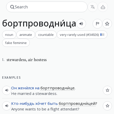
бортпроводни́ца
noun
animate
countable
very rarely used
(#
34926
)
fake feminine
stewardess
,
air hostess
1
.
EXAMPLES
Он
жени́лся
на
бортпроводни́це
.
He married a stewardess.
Кто-нибудь
хо́чет
быть
бортпроводни́цей
?
Anyone wants to be a flight attendant?