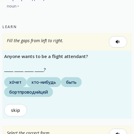
noun
LEARN
Fill the gaps from left to right.
Anyone wants to be a flight attendant?
_____ _____ _____ _____?
хо́чет
кто-нибудь
быть
бортпроводни́цей
skip
Select the correct form.