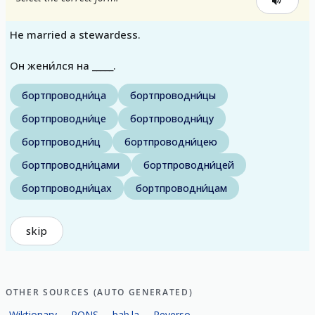
He married a stewardess.
Он жени́лся на _____.
бортпроводни́ца
бортпроводни́цы
бортпроводни́це
бортпроводни́цу
бортпроводни́ц
бортпроводни́цею
бортпроводни́цами
бортпроводни́цей
бортпроводни́цах
бортпроводни́цам
skip
OTHER SOURCES (AUTO GENERATED)
Wiktionary
PONS
bab.la
Reverso