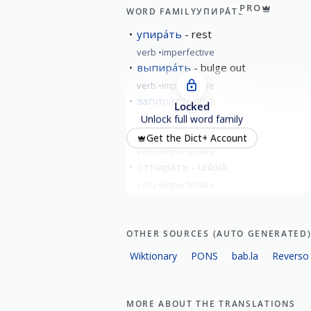
PRO
WORD FAMILY
УПИРА́ТЬ
упира́ть
rest
verb
imperfective
выпира́ть
bulge out
verb
imperfective
запира́ть
lock
Locked
verb
imperfective
Unlock full word family
напира́ть
press
Get the Dict+ Account
verb
imperfective
отпира́ть
unlock
verb
imperfective
show all
OTHER SOURCES (AUTO GENERATED
Wiktionary
PONS
bab.la
Reverso
MORE ABOUT THE TRANSLATIONS