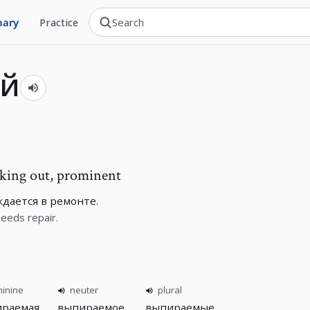
nary
Practice
й
cking out, prominent
дается в ремонте.
needs repair.
minine
neuter
plural
раемая
выпираемое
выпираемые