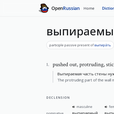
Open
Russian
Home
Dictio
выпираемы
participle passive present
of
выпира́ть
pushed out
,
protruding, sti
1
.
Выпираемая часть стены нуж
The protruding part of the wall 
DECLENSION
masculine
fe
выпираемый
выпи
nominative