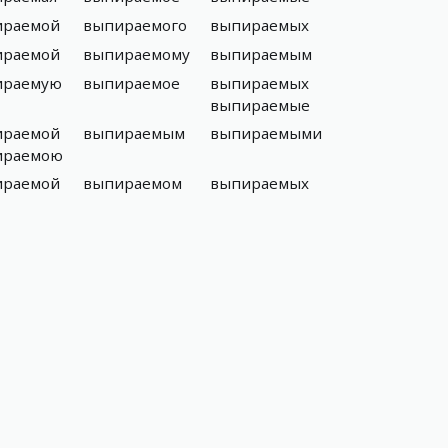
ираемой
выпираемого
выпираемых
ираемой
выпираемому
выпираемым
ираемую
выпираемое
выпираемых
выпираемые
ираемой
выпираемым
выпираемыми
ираемою
ираемой
выпираемом
выпираемых