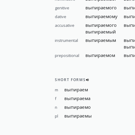
выпираемого
вып
genitive
выпираемому
вып
dative
выпираемого
вып
accusative
выпираемый
выпираемым
вып
instrumental
вып
выпираемом
вып
prepositional
SHORT FORMS
выпираем
m
выпираема
f
выпираемо
n
выпираемы
pl