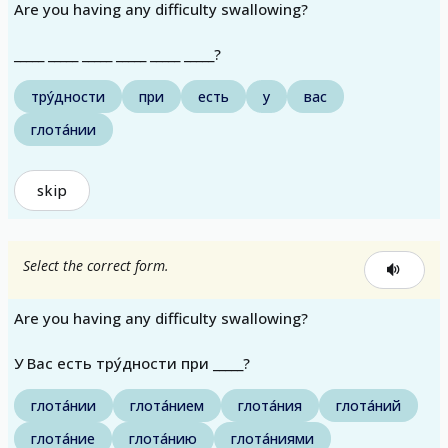
Are you having any difficulty swallowing?
_____ _____ _____ _____ _____ _____?
тру́дности
при
есть
у
вас
глота́нии
skip
Select the correct form.
Are you having any difficulty swallowing?
У Вас есть тру́дности при _____?
глота́нии
глота́нием
глота́ния
глота́ний
глота́ние
глота́нию
глота́ниями