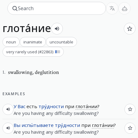
глота́ние
noun
inanimate
uncountable
very rarely used
(#
22863
)
swallowing
,
deglutition
1
.
EXAMPLES
У
Вас
есть
тру́дности
при
глота́нии
?
Are you having any difficulty swallowing?
Вы
испы́тываете
тру́дности
при
глота́нии
?
Are you having any difficulty swallowing?