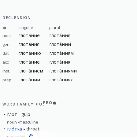
DECLENSION
singular
plural
глота́ние
глота́ния
nom.
глота́ния
глота́ний
gen.
глота́нию
глота́ниям
dat.
глота́ние
глота́ния
acc.
глота́нием
глота́ниями
inst.
глота́нии
глота́ниях
prep.
PRO
WORD FAMILY
ГЛОТ
глот
gulp
noun
masculine
гло́тка
throat
noun
feminine