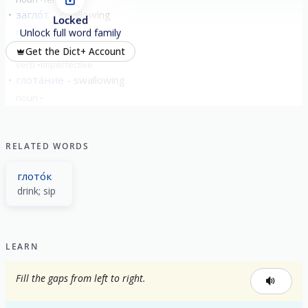
загло́т
swallowing
Locked
noun
masculine
Unlock full word family
глота́ть
to swallow
Get the Dict+ Account
verb
imperfective
глота́ние
swallowing
noun
show all
RELATED WORDS
глото́к
drink; sip
LEARN
Fill the gaps from left to right.