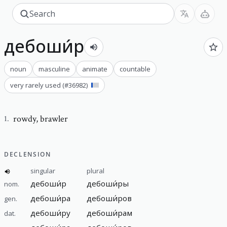
дебоши́р
noun
masculine
animate
countable
very rarely used
(#
36982
)
rowdy
,
brawler
1
.
DECLENSION
singular
plural
дебоши́р
дебоши́ры
nom.
дебоши́ра
дебоши́ров
gen.
дебоши́ру
дебоши́рам
dat.