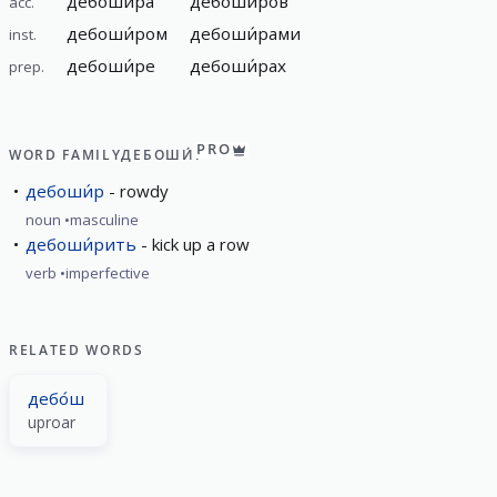
дебоши́ра
дебоши́ров
acc.
дебоши́ром
дебоши́рами
inst.
дебоши́ре
дебоши́рах
prep.
PRO
WORD FAMILY
ДЕБОШИ́Р
дебоши́р
rowdy
noun
masculine
дебоши́рить
kick up a row
verb
imperfective
RELATED WORDS
дебо́ш
uproar