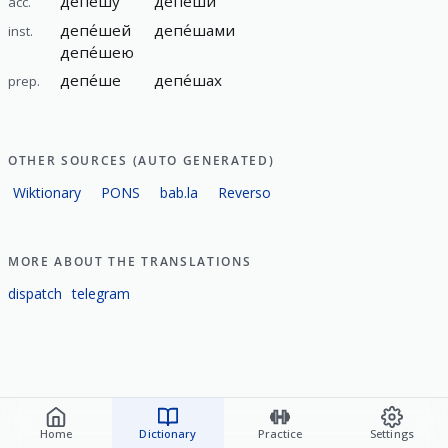
депе́шу
депе́ши
acc.
депе́шей
депе́шами
inst.
депе́шею
депе́ше
депе́шах
prep.
OTHER SOURCES (AUTO GENERATED)
Wiktionary
PONS
bab.la
Reverso
MORE ABOUT THE TRANSLATIONS
dispatch
telegram
Home
Dictionary
Practice
Settings