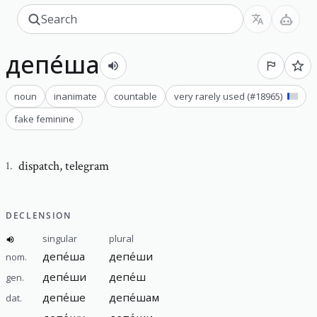
депе́ша
noun
inanimate
countable
very rarely used
(#
18965
)
fake feminine
dispatch
,
telegram
1
.
DECLENSION
singular
plural
депе́ша
депе́ши
nom.
депе́ши
депе́ш
gen.
депе́ше
депе́шам
dat.