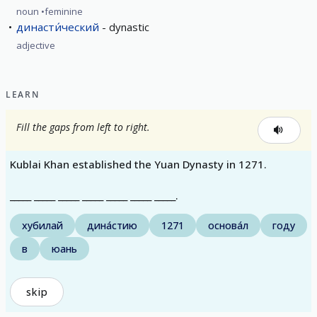
noun
feminine
династи́ческий
dynastic
adjective
LEARN
Fill the gaps from left to right.
Kublai Khan established the Yuan Dynasty in 1271.
_____ _____ _____ _____ _____ _____ _____.
хубилай
дина́стию
1271
основа́л
году
в
юань
skip