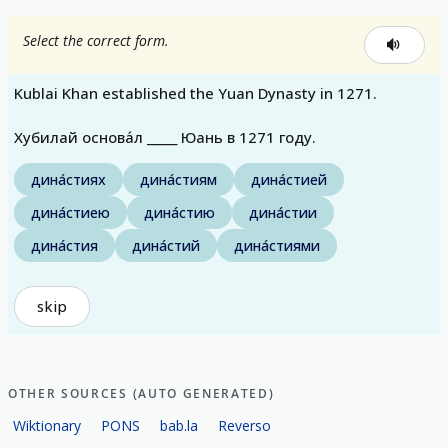
Select the correct form.
Kublai Khan established the Yuan Dynasty in 1271.
Хубилай основа́л _____ Юань в 1271 году.
дина́стиях
дина́стиям
дина́стией
дина́стиею
дина́стию
дина́стии
дина́стия
дина́стий
дина́стиями
skip
OTHER SOURCES (AUTO GENERATED)
Wiktionary
PONS
bab.la
Reverso