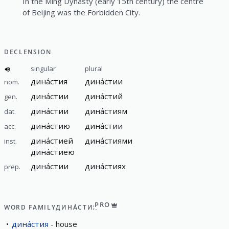
In the Ming Dynasty (early 15th century) the centre
of Beijing was the Forbidden City.
DECLENSION
singular
plural
дина́стия
дина́стии
nom.
дина́стии
дина́стий
gen.
дина́стии
дина́стиям
dat.
дина́стию
дина́стии
acc.
дина́стией
дина́стиями
inst.
дина́стиею
дина́стии
дина́стиях
prep.
PRO
WORD FAMILY
ДИНА́СТИЯ
дина́стия
house