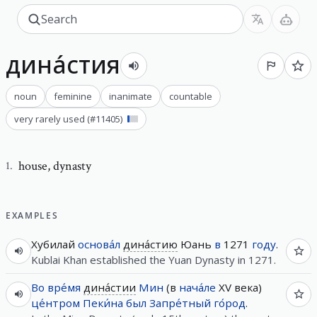
дина́стия
noun
feminine
inanimate
countable
very rarely used
(#
11405
)
house
,
dynasty
1
.
EXAMPLES
Хубилай
основа́л
дина́стию
Юань
в
1271
году
.
Kublai Khan established the Yuan Dynasty in 1271.
Во вре́мя
дина́стии
Мин
(в
нача́ле
XV века)
це́нтром
Пеки́на
был
Запре́тный
го́род
.