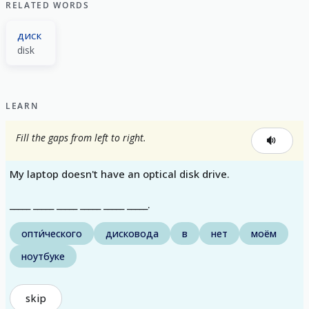
RELATED WORDS
диск
disk
LEARN
Fill the gaps from left to right.
My laptop doesn't have an optical disk drive.
_____ _____ _____ _____ _____ _____.
опти́ческого
дисковода
в
нет
моём
ноутбуке
skip