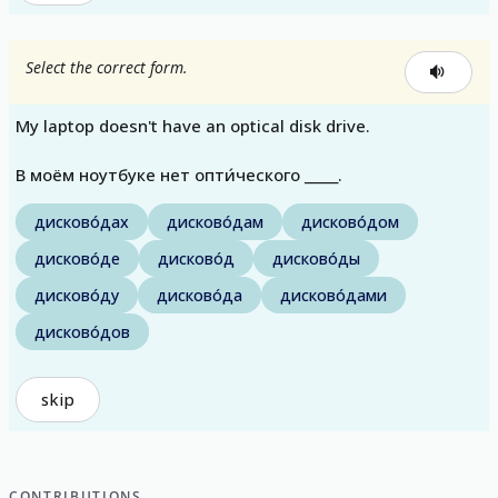
Select the correct form.
My laptop doesn't have an optical disk drive.
В моём ноутбуке нет опти́ческого _____.
дисково́дах
дисково́дам
дисково́дом
дисково́де
дисково́д
дисково́ды
дисково́ду
дисково́да
дисково́дами
дисково́дов
skip
CONTRIBUTIONS