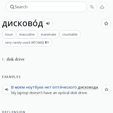
дисково́д
noun
masculine
inanimate
countable
very rarely used
(#
51660
)
disk drive
1
.
EXAMPLES
В
моём
ноутбуке
нет
опти́ческого
дисковода
.
My laptop doesn't have an optical disk drive.
DECLENSION