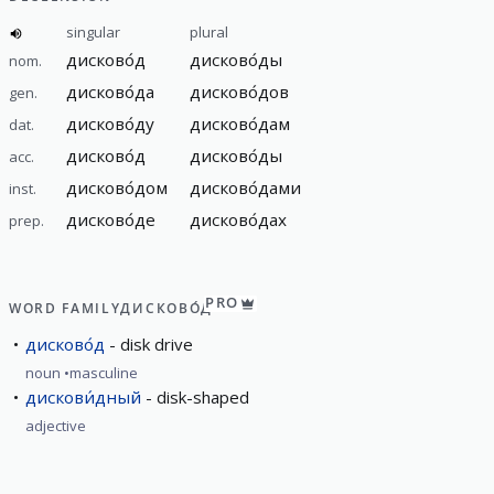
singular
plural
дисково́д
дисково́ды
nom.
дисково́да
дисково́дов
gen.
дисково́ду
дисково́дам
dat.
дисково́д
дисково́ды
acc.
дисково́дом
дисково́дами
inst.
дисково́де
дисково́дах
prep.
PRO
WORD FAMILY
ДИСКОВО́Д
дисково́д
disk drive
noun
masculine
дискови́дный
disk-shaped
adjective