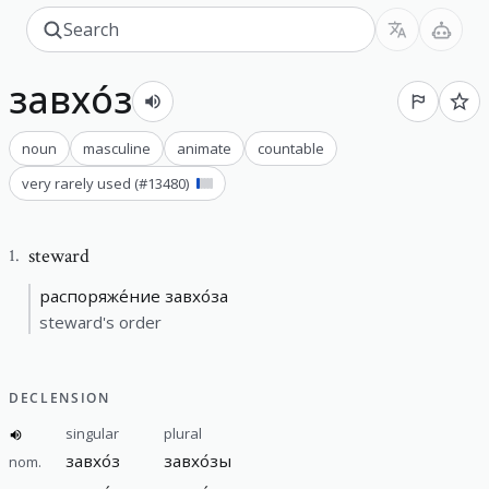
завхо́з
noun
masculine
animate
countable
very rarely used
(#
13480
)
steward
1
.
распоряже́ние завхо́за
steward's order
DECLENSION
singular
plural
завхо́з
завхо́зы
nom.