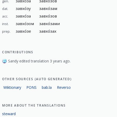
завхо́за
завхо́зов
gen.
завхо́зу
завхо́зам
dat.
завхо́за
завхо́зов
acc.
завхо́зом
завхо́зами
inst.
завхо́зе
завхо́зах
prep.
CONTRIBUTIONS
Sandy edited translation 3 years ago.
OTHER SOURCES (AUTO GENERATED)
Wiktionary
PONS
bab.la
Reverso
MORE ABOUT THE TRANSLATIONS
steward